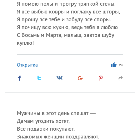
Я помою полы и протру тряпкой стены.
Я все выбью ковры и поглажу все шторы,
Все
ИМЕНА
Я прощу все тебе и забуду все споры.
Сегодня празднуют именины
Я почищу всю кухню, ведь тебя я люблю
С Восьмым Марта, малыш, завтра шубу
куплю!
Александр
,
Макар
Анна
Открытка
259
Посмотреть значение
и
происхождение
Мужчины в этот день спешат —
Дамам угодить хотят,
Все подарки покупают,
Знакомых женщин поздравляют.