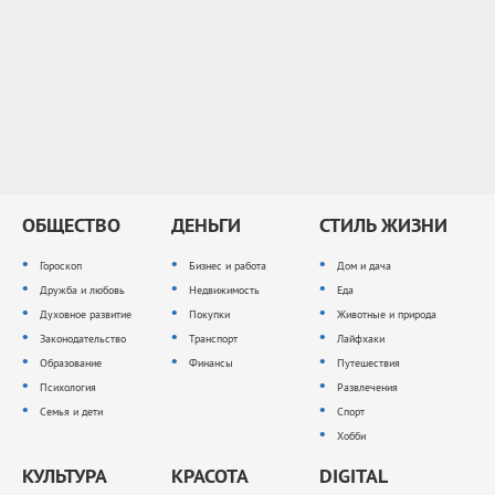
ОБЩЕСТВО
ДЕНЬГИ
СТИЛЬ ЖИЗНИ
Гороскоп
Бизнес и работа
Дом и дача
Дружба и любовь
Недвижимость
Еда
Духовное развитие
Покупки
Животные и природа
Законодательство
Транспорт
Лайфхаки
Образование
Финансы
Путешествия
Психология
Развлечения
Семья и дети
Спорт
Хобби
КУЛЬТУРА
КРАСОТА
DIGITAL