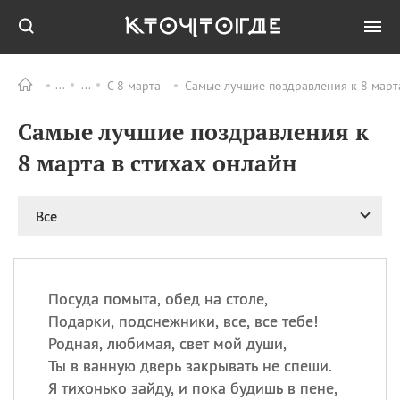
С 8 марта
Самые лучшие поздравления к 8 март
Все
ПРАЗДНИКИ
Самые лучшие поздравления к
08.08
День «Счастье
случается» (Happiness
8 марта в стихах онлайн
Happens Day)
08.08
День мира в Аугсбурге
Все
08.08
Ермолаев день
09.08
День святого
великомученика
Пантелеймона –
Посуда помыта, обед на столе,
покровителя всех
врачей и целителя
Подарки, подснежники, все, все тебе!
больных
Родная, любимая, свет мой души,
09.08
День книголюбов (Book
Ты в ванную дверь закрывать не спеши.
Lovers Day)
Я тихонько зайду, и пока будишь в пене,