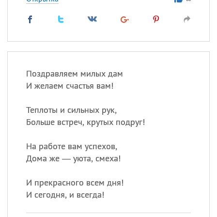
Все
ИМЕНА
Сегодня празднуют именины
Поздравляем милых дам
Анатолий
, Афанасий,
Борис
И желаем счастья вам!
,
Еще
Теплоты и сильных рук,
Кристина
Больше встреч, крутых подруг!
Посмотреть значение
и
На работе вам успехов,
происхождение
Дома же — уюта, смеха!
И прекрасного всем дня!
И сегодня, и всегда!