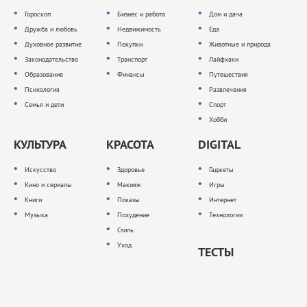
Гороскоп
Бизнес и работа
Дом и дача
Дружба и любовь
Недвижимость
Еда
Духовное развитие
Покупки
Животные и природа
Законодательство
Транспорт
Лайфхаки
Образование
Финансы
Путешествия
Психология
Развлечения
Семья и дети
Спорт
Хобби
КУЛЬТУРА
КРАСОТА
DIGITAL
Искусство
Здоровье
Гаджеты
Кино и сериалы
Макияж
Игры
Книги
Показы
Интернет
Музыка
Похудение
Технологии
Стиль
Уход
ТЕСТЫ