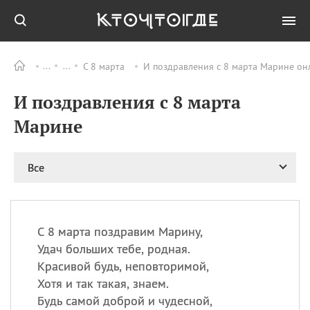
С 8 марта
И поздравления с 8 марта Марине он
Все
ПРАЗДНИКИ
И поздравления с 8 марта
09.08
День памяти жертв
атомной
Марине
бомбардировки
Нагасаки
09.08
День переплетов
Все
09.08
Национальный женский
день
09.08
Национальный день
С 8 марта поздравим Марину,
рисового пудинга
Удач больших тебе, родная.
09.08
День Дымняшки
Красивой будь, неповторимой,
(Smokey Bear Day)
Хотя и так такая, знаем.
Будь самой доброй и чудесной,