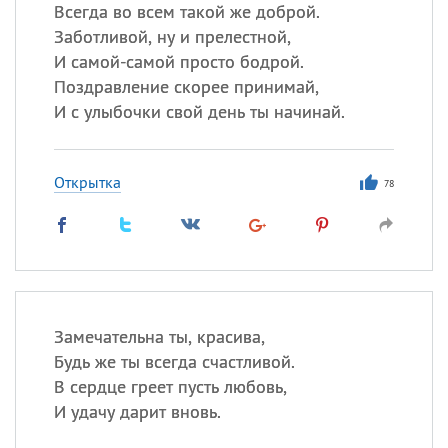
Все
ИМЕНА
Всегда во всем такой же доброй.
Заботливой, ну и прелестной,
Сегодня празднуют именины
И самой-самой просто бодрой.
Поздравление скорее принимай,
Сергей
, Теодор,
Федор
И с улыбочки свой день ты начинай.
Посмотреть значение
и
происхождение
Открытка
78
Замечательна ты, красива,
Будь же ты всегда счастливой.
В сердце греет пусть любовь,
И удачу дарит вновь.