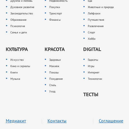
Дружба и любовь
Недвижимость
Еда
Духовное развитие
Покупки
Животные и природа
Законодательство
Транспорт
Лайфхаки
Образование
Финансы
Путешествия
Психология
Развлечения
Семья и дети
Спорт
Хобби
КУЛЬТУРА
КРАСОТА
DIGITAL
Искусство
Здоровье
Гаджеты
Кино и сериалы
Макияж
Игры
Книги
Показы
Интернет
Музыка
Похудение
Технологии
Стиль
Уход
ТЕСТЫ
Медиакит
Контакты
Соглашение