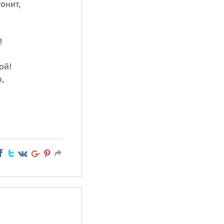
онит,
!
ой!
,
,