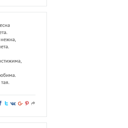
весна
ета.
 нежна,
ета.
остижима,
любима.
тая.