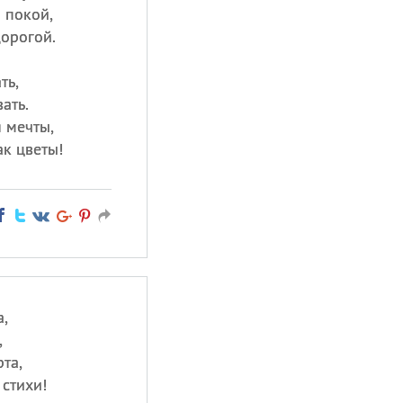
и покой,
орогой.
ть,
ать.
 мечты,
ак цветы!
,
,
та,
стихи!