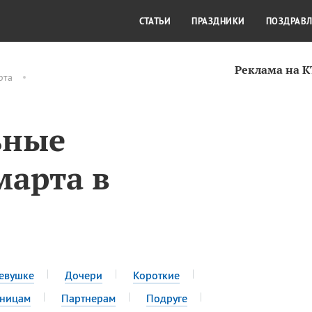
СТИЛЬ ЖИЗНИ
КУЛЬТУРА
КРА
СТАТЬИ
ПРАЗДНИКИ
ПОЗДРАВ
Реклама на 
рта
ьные
марта в
евушке
Дочери
Короткие
сницам
Партнерам
Подруге