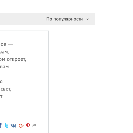
По популярности
ьмое —
вам,
ом откроет,
вам.
ю
свет,
т