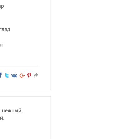
ир
гляд
ят
 нежный,
й.