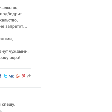
чальство,
подбодрит.
хальство,
 не запретит…
жными,
анут чуждыми,
раку икра!
 спешу,
.