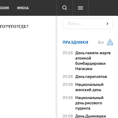
СОТА
DIGITAL
ТЕСТЫ
ЛЕНИЯ
ИМЕНА
КТО?ЧТО?ГДЕ?
ПРАЗДНИКИ
Все
09.08
День памяти жертв
атомной
бомбардировки
Нагасаки
09.08
День переплетов
09.08
Национальный
женский день
09.08
Национальный
день рисового
пудинга
09.08
День Дымняшки