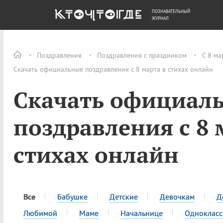
ПОЗНАВАТЕЛЬНЫЙ
ОБЩЕСТВО
ДЕНЬГИ
ЖУРНАЛ
Поздравления
Поздравления с праздником
С 8 ма
Скачать официальные поздравления с 8 марта в стихах онлайн
Скачать официал
поздравления с 8 
стихах онлайн
Все
Бабушке
Детские
Девочкам
Д
Любимой
Маме
Начальнице
Одноклас