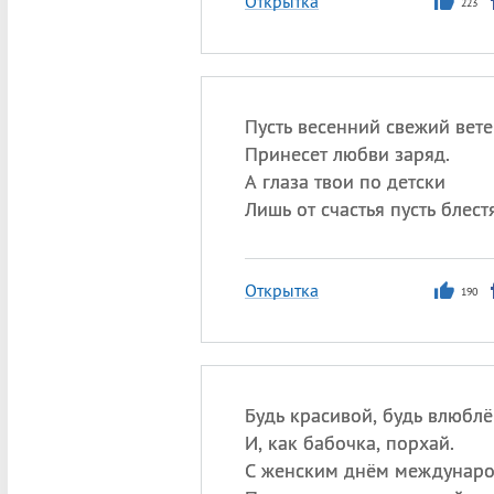
Открытка
223
Пусть весенний свежий вете
Принесет любви заряд.
А глаза твои по детски
Лишь от счастья пусть блестя
Открытка
190
Будь красивой, будь влюблё
И, как бабочка, порхай.
С женским днём междунар