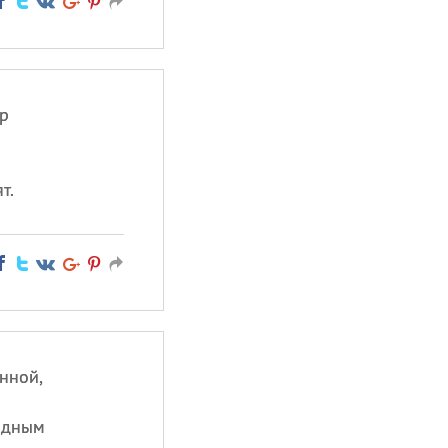
р
т.
нной,
одным