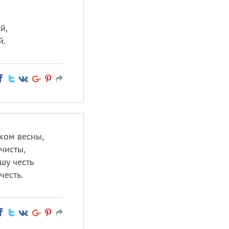
й,
й.
ком весны,
чисты,
шу честь
честь.