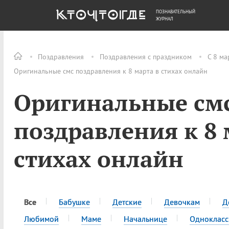
ПОЗНАВАТЕЛЬНЫЙ
ОБЩЕСТВО
ДЕНЬГИ
ЖУРНАЛ
Поздравления
Поздравления с праздником
С 8 ма
Оригинальные смс поздравления к 8 марта в стихах онлайн
Оригинальные см
поздравления к 8 
стихах онлайн
Все
Бабушке
Детские
Девочкам
Д
Любимой
Маме
Начальнице
Одноклас