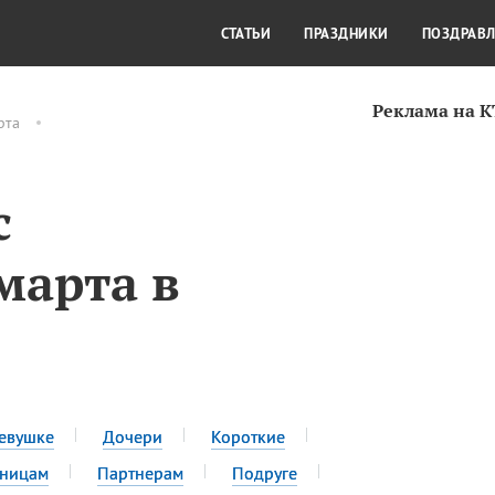
СТИЛЬ ЖИЗНИ
КУЛЬТУРА
КРА
СТАТЬИ
ПРАЗДНИКИ
ПОЗДРАВ
Реклама на 
рта
с
марта в
евушке
Дочери
Короткие
сницам
Партнерам
Подруге