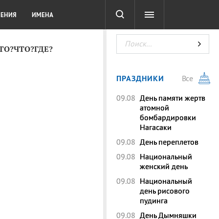
СОТА
DIGITAL
ТЕСТЫ
ЛЕНИЯ
ИМЕНА
КТО?ЧТО?ГДЕ?
ПРАЗДНИКИ
Все
09.08
День памяти жертв
атомной
бомбардировки
Нагасаки
09.08
День переплетов
09.08
Национальный
женский день
09.08
Национальный
день рисового
пудинга
09.08
День Дымняшки