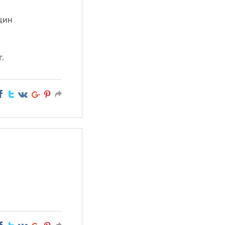
щин
и
.