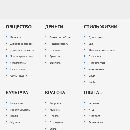
ОБЩЕСТВО
ДЕНЬГИ
СТИЛЬ ЖИЗНИ
Гороскоп
Бизнес и работа
Дом и дача
Дружба и любовь
Недвижимость
Еда
Духовное развитие
Покупки
Животные и природа
Законодательство
Транспорт
Лайфхаки
Образование
Финансы
Путешествия
Психология
Развлечения
Семья и дети
Спорт
Хобби
КУЛЬТУРА
КРАСОТА
DIGITAL
Искусство
Здоровье
Гаджеты
Кино и сериалы
Макияж
Игры
Книги
Показы
Интернет
Музыка
Похудение
Технологии
Стиль