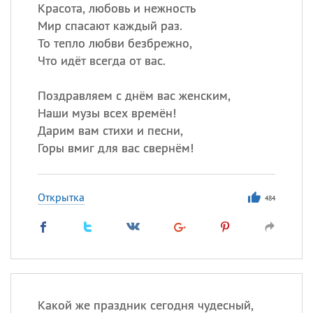
Красота, любовь и нежность
Мир спасают каждый раз.
Все
ИМЕНА
То тепло любви безбрежно,
Сегодня празднуют именины
Что идёт всегда от вас.
Поздравляем с днём вас женским,
Александр
,
Макар
Наши музы всех времён!
Анна
Дарим вам стихи и песни,
Горы вмиг для вас свернём!
Посмотреть значение
и
происхождение
Открытка
484
Какой же праздник сегодня чудесный,