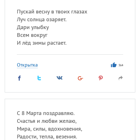
Пускай весну в твоих глазах
Все
ИМЕНА
Луч солнца озаряет.
Сегодня празднуют именины
Дари улыбку
Всем вокруг
И лёд зимы растает.
Александр
,
Макар
Анна
Открытка
364
Посмотреть значение
и
происхождение
С 8 Марта поздравляю.
Счастья и любви желаю,
Мира, силы, вдохновения,
Радости, тепла, везения.