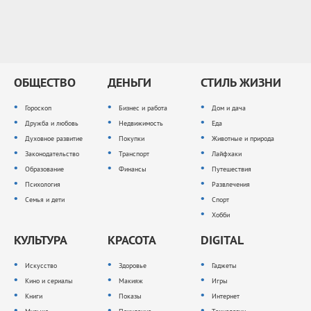
ОБЩЕСТВО
ДЕНЬГИ
СТИЛЬ ЖИЗНИ
Гороскоп
Бизнес и работа
Дом и дача
Дружба и любовь
Недвижимость
Еда
Духовное развитие
Покупки
Животные и природа
Законодательство
Транспорт
Лайфхаки
Образование
Финансы
Путешествия
Психология
Развлечения
Семья и дети
Спорт
Хобби
КУЛЬТУРА
КРАСОТА
DIGITAL
Искусство
Здоровье
Гаджеты
Кино и сериалы
Макияж
Игры
Книги
Показы
Интернет