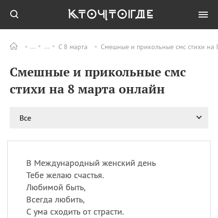
С 8 марта
Смешные и прикольные смс стихи на 
Все
ПРАЗДНИКИ
Смешные и прикольные смс
08.08
День «Счастье
случается» (Happiness
стихи на 8 марта онлайн
Happens Day)
08.08
День мира в Аугсбурге
Все
08.08
Ермолаев день
09.08
День святого
великомученика
Пантелеймона –
В Международный женский день
покровителя всех
врачей и целителя
Тебе желаю счастья.
больных
Любимой быть,
09.08
День книголюбов (Book
Всегда любить,
Lovers Day)
С ума сходить от страсти.