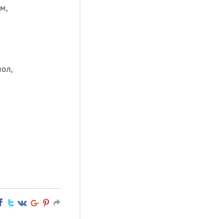
м,
ол,