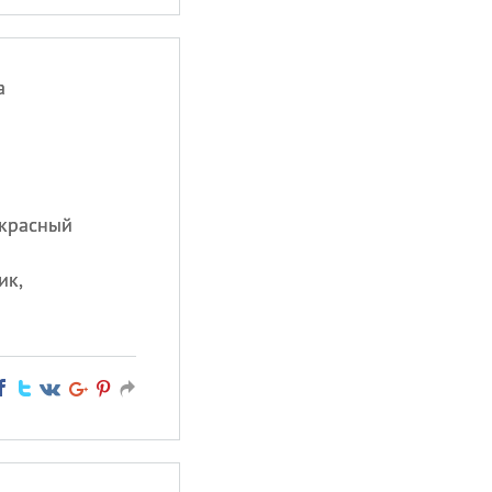
а
екрасный
ик,