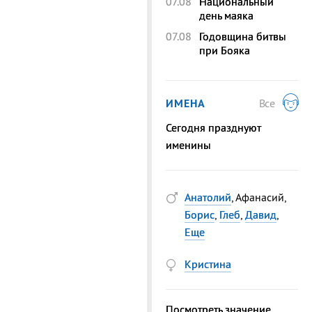
07.08
Национальный
день маяка
07.08
Годовщина битвы
при Бояка
ИМЕНА
Все
Сегодня празднуют
именины
Анатолий
, Афанасий,
Борис
,
Глеб
,
Давид
,
Еще
Кристина
Посмотреть значение