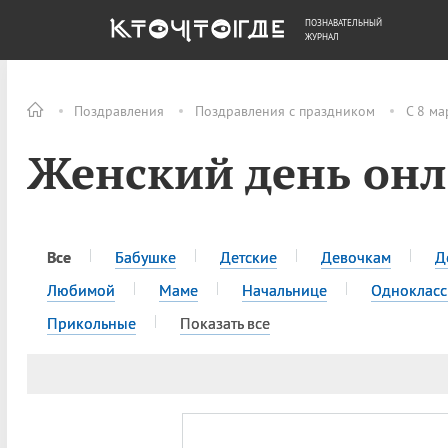
ПОЗНАВАТЕЛЬНЫЙ
ОБЩЕСТВО
ДЕНЬГИ
ЖУРНАЛ
Поздравления
Поздравления с праздником
С 8 ма
Женский день он
Все
Бабушке
Детские
Девочкам
Д
Любимой
Маме
Начальнице
Одноклас
Прикольные
Показать все