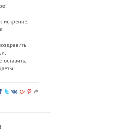
ое!
к искренне,
я.
поздравить
ши,
 оставить,
цветы!
!