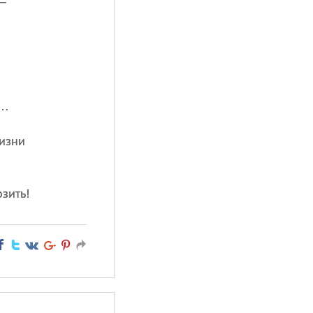
—
у…
жизни
зить!