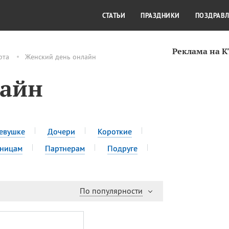
СТИЛЬ ЖИЗНИ
КУЛЬТУРА
КРА
СТАТЬИ
ПРАЗДНИКИ
ПОЗДРАВ
Реклама на 
рта
Женский день онлайн
лайн
евушке
Дочери
Короткие
сницам
Партнерам
Подруге
По популярности