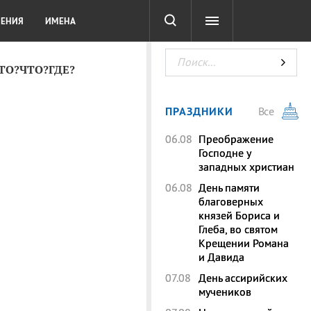
СОТА
DIGITAL
ТЕСТЫ
ЛЕНИЯ
ИМЕНА
КТО?ЧТО?ГДЕ?
ПРАЗДНИКИ
Все
06.08
Преображение
Господне у
западных христиан
06.08
День памяти
благоверных
князей Бориса и
Глеба, во святом
Крещении Романа
и Давида
07.08
День ассирийских
мучеников