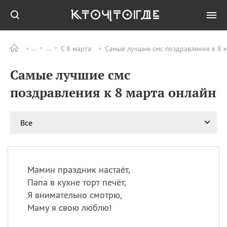
С 8 марта
Самые лучшие смс поздравления к 8 
Все
ПРАЗДНИКИ
Самые лучшие смс
06.08
Преображение
Господне у западных
поздравления к 8 марта онлайн
христиан
06.08
День памяти
благоверных князей
Все
Бориса и Глеба, во
святом Крещении
Романа и Давида
07.08
День ассирийских
Мамин праздник настаёт,
мучеников
Папа в кухне торт печёт,
07.08
Национальный день
Я внимательно смотрю,
маяка
Маму я свою люблю!
07.08
Годовщина битвы при
Бояка