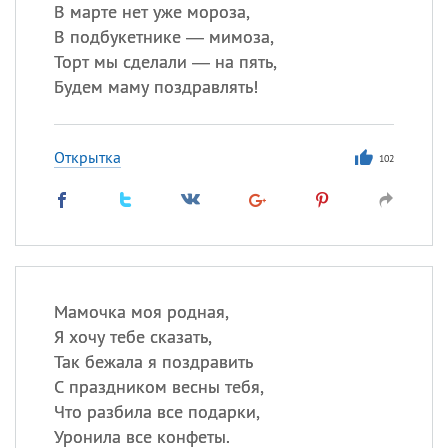
В марте нет уже мороза,
В подбукетнике — мимоза,
Торт мы сделали — на пять,
Все
ИМЕНА
Будем маму поздравлять!
Сегодня празднуют именины
Открытка
Анатолий
, Афанасий,
Борис
102
,
Еще
Кристина
Посмотреть значение
и
Мамочка моя родная,
происхождение
Я хочу тебе сказать,
Так бежала я поздравить
С праздником весны тебя,
Что разбила все подарки,
Уронила все конфеты.