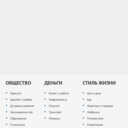
ОБЩЕСТВО
ДЕНЬГИ
СТИЛЬ ЖИЗНИ
Гороскоп
Бизнес и работа
Дом и дача
Дружба и любовь
Недвижимость
Еда
Духовное развитие
Покупки
Животные и природа
Законодательство
Транспорт
Лайфхаки
Образование
Финансы
Путешествия
Психология
Развлечения