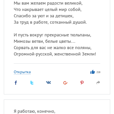
Все
ИМЕНА
Мы вам желаем радости великой,
Что накрывает целый мир собой,
Сегодня празднуют именины
Спасибо за уют и за детишек,
За труд в работе, сотканный душой.
Герман
,
Иван
,
Клим
,
Еще
И пусть вокруг прекрасные тюльпаны,
Анфиса
Мимозы ветви, белые цветы…
Сорвать для вас не жалко все поляны,
Посмотреть значение
и
Огромной-русской, женственной Земли!
происхождение
Открытка
218
Я работаю, конечно,