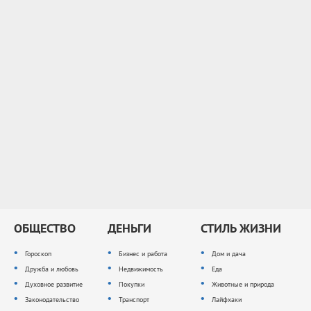
ОБЩЕСТВО
ДЕНЬГИ
СТИЛЬ ЖИЗНИ
Гороскоп
Бизнес и работа
Дом и дача
Дружба и любовь
Недвижимость
Еда
Духовное развитие
Покупки
Животные и природа
Законодательство
Транспорт
Лайфхаки