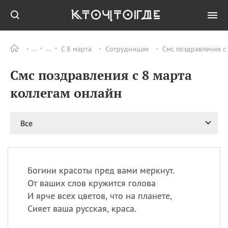
С 8 марта
Сотрудницам
Смс поздравления с
Все
ПРАЗДНИКИ
Смс поздравления с 8 марта
09.08
День памяти
великомученика и
коллегам онлайн
целителя Пантелеимона
11.08
Рождество святителя
Николая Чудотворца
Все
11.08
День «мусорной еды»
11.08
День полета на
воздушном шарике
Богини красоты пред вами меркнут.
11.08
День Святой Клары —
От ваших слов кружится голова
покровительницы
И ярче всех цветов, что на планете,
телевидения
Сияет ваша русская, краса.