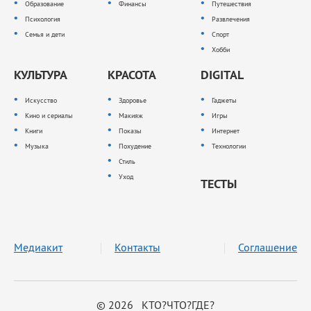
Образование
Финансы
Путешествия
Психология
Развлечения
Семья и дети
Спорт
Хобби
КУЛЬТУРА
КРАСОТА
DIGITAL
Искусство
Здоровье
Гаджеты
Кино и сериалы
Макияж
Игры
Книги
Показы
Интернет
Музыка
Похудение
Технологии
Стиль
Уход
ТЕСТЫ
Медиакит
Контакты
Соглашение
© 2026 КТО?ЧТО?ГДЕ?