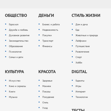
ОБЩЕСТВО
ДЕНЬГИ
СТИЛЬ ЖИЗНИ
Гороскоп
Бизнес и работа
Дом и дача
Дружба и любовь
Недвижимость
Еда
Духовное развитие
Покупки
Животные и природа
Законодательство
Транспорт
Лайфхаки
Образование
Финансы
Путешествия
Психология
Развлечения
Семья и дети
Спорт
Хобби
КУЛЬТУРА
КРАСОТА
DIGITAL
Искусство
Здоровье
Гаджеты
Кино и сериалы
Макияж
Игры
Книги
Показы
Интернет
Музыка
Похудение
Технологии
Стиль
Уход
ТЕСТЫ