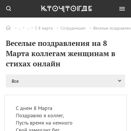
С 8 марта
Сотрудницам
Веселые поздравлен
Все
ПРАЗДНИКИ
Веселые поздравления на 8
09.08
День памяти
великомученика и
Марта коллегам женщинам в
целителя Пантелеимона
стихах онлайн
11.08
Рождество святителя
Николая Чудотворца
11.08
День «мусорной еды»
Все
11.08
День полета на
воздушном шарике
11.08
День Святой Клары —
покровительницы
С днем 8 Марта
телевидения
Поздравлю я коллег,
Пусть время на немного
Свой замедлит бег.