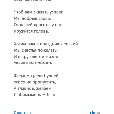
Все
ИМЕНА
Сегодня празднуют именины
Чтоб вам сказать успели
Мы добрые слова,
От вашей красоты у нас
Герман
,
Иван
,
Клим
,
Еще
Кружится голова.
Анфиса
Хотим вам в праздник женский
Мы счастья пожелать,
Посмотреть значение
и
И в круговерти жизни
происхождение
Удачу вам поймать.
Желаем среди будней
Успех не пропустить,
А главное, желаем
Любимыми вам быть.
Открытка
288