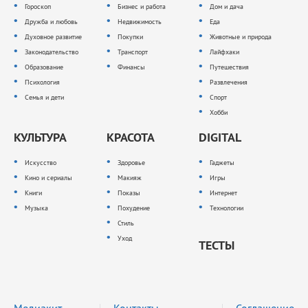
Гороскоп
Бизнес и работа
Дом и дача
Дружба и любовь
Недвижимость
Еда
Духовное развитие
Покупки
Животные и природа
Законодательство
Транспорт
Лайфхаки
Образование
Финансы
Путешествия
Психология
Развлечения
Семья и дети
Спорт
Хобби
КУЛЬТУРА
КРАСОТА
DIGITAL
Искусство
Здоровье
Гаджеты
Кино и сериалы
Макияж
Игры
Книги
Показы
Интернет
Музыка
Похудение
Технологии
Стиль
Уход
ТЕСТЫ
Медиакит
Контакты
Соглашение