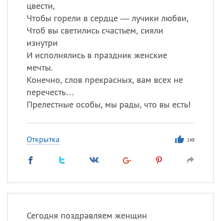
цвести,
Чтобы горели в сердце — лучики любви,
Все
ИМЕНА
Чтоб вы светились счастьем, сияли
Сегодня празднуют именины
изнутри
И исполнялись в праздник женские
мечты.
Александр
,
Макар
Конечно, слов прекрасных, вам всех не
Анна
перечесть…
Прелестные особы, мы рады, что вы есть!
Посмотреть значение
и
происхождение
Открытка
148
Сегодня поздравляем женщин