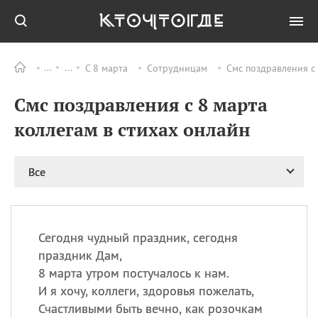
С 8 марта
Сотрудницам
Смс поздравления с 
Все
ПРАЗДНИКИ
Смс поздравления с 8 марта
08.08
День «Счастье
случается» (Happiness
коллегам в стихах онлайн
Happens Day)
08.08
День мира в Аугсбурге
Все
08.08
Ермолаев день
09.08
День святого
великомученика
Пантелеймона –
Сегодня чудный праздник, сегодня
покровителя всех
врачей и целителя
праздник Дам,
больных
8 марта утром постучалось к нам.
09.08
День книголюбов (Book
И я хочу, коллеги, здоровья пожелать,
Lovers Day)
Счастливыми быть вечно, как розочкам