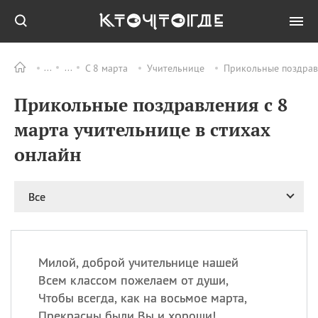
С 8 марта
Учительнице
Прикольные поздравл
Все
ПРАЗДНИКИ
Прикольные поздравления с 8
06.08
Преображение
Господне у западных
марта учительнице в стихах
христиан
онлайн
06.08
День памяти
благоверных князей
Бориса и Глеба, во
святом Крещении
Все
Романа и Давида
07.08
День ассирийских
мучеников
Милой, доброй учительнице нашей
07.08
Национальный день
Всем классом пожелаем от души,
маяка
Чтобы всегда, как на восьмое марта,
07.08
Годовщина битвы при
Прекрасны были Вы и хороши!
Бояка