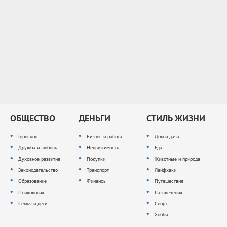
ОБЩЕСТВО
ДЕНЬГИ
СТИЛЬ ЖИЗНИ
Гороскоп
Бизнес и работа
Дом и дача
Дружба и любовь
Недвижимость
Еда
Духовное развитие
Покупки
Животные и природа
Законодательство
Транспорт
Лайфхаки
Образование
Финансы
Путешествия
Психология
Развлечения
Семья и дети
Спорт
Хобби