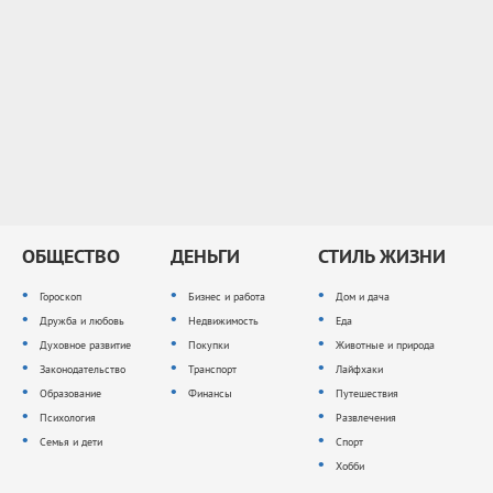
ОБЩЕСТВО
ДЕНЬГИ
СТИЛЬ ЖИЗНИ
Гороскоп
Бизнес и работа
Дом и дача
Дружба и любовь
Недвижимость
Еда
Духовное развитие
Покупки
Животные и природа
Законодательство
Транспорт
Лайфхаки
Образование
Финансы
Путешествия
Психология
Развлечения
Семья и дети
Спорт
Хобби