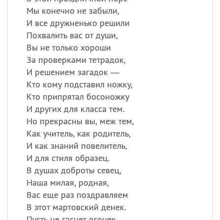
Мы конечно не забыли,
Все
ИМЕНА
И все дружненько решили
Похвалить вас от души,
Сегодня празднуют именины
Вы не только хороши
За проверками тетрадок,
Александр
,
Макар
И решением загадок —
Кто кому подставил ножку,
Анна
Кто припрятал босоножку
И других для класса тем.
Но прекрасны вы, меж тем,
Посмотреть значение
и
происхождение
Как учитель, как родитель,
И как знаний повелитель,
И для стиля образец.
В душах доброты севец,
Наша милая, родная,
Вас еще раз поздравляем
В этот мартовский денек.
Пусть не гаснет огонек,