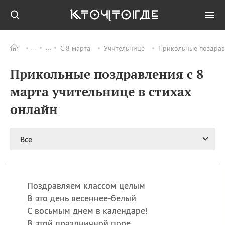
С 8 марта
Учительнице
Прикольные поздравл
Все
ПРАЗДНИКИ
Прикольные поздравления с 8
08.08
День «Счастье
случается» (Happiness
марта учительнице в стихах
Happens Day)
онлайн
08.08
День мира в Аугсбурге
08.08
Ермолаев день
09.08
День святого
Все
великомученика
Пантелеймона –
покровителя всех
врачей и целителя
Поздравляем классом целым
больных
В это день весеннее-белый
09.08
День книголюбов (Book
С восьмым днем в календаре!
Lovers Day)
В этой праздничной поре