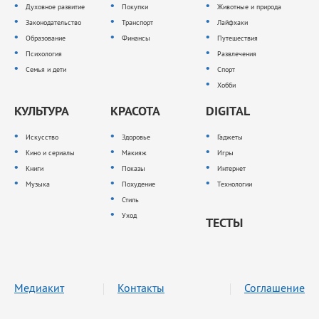
Духовное развитие
Покупки
Животные и природа
Законодательство
Транспорт
Лайфхаки
Образование
Финансы
Путешествия
Психология
Развлечения
Семья и дети
Спорт
Хобби
КУЛЬТУРА
КРАСОТА
DIGITAL
Искусство
Здоровье
Гаджеты
Кино и сериалы
Макияж
Игры
Книги
Показы
Интернет
Музыка
Похудение
Технологии
Стиль
Уход
ТЕСТЫ
Медиакит
Контакты
Соглашение