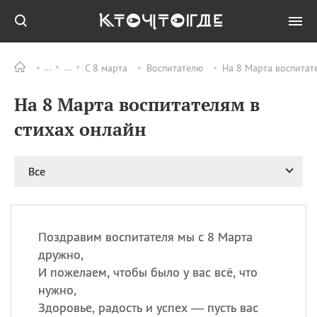
С 8 марта
Воспитателю
На 8 Марта воспитат
Все
ПРАЗДНИКИ
На 8 Марта воспитателям в
11.08
Рождество святителя
Николая Чудотворца
стихах онлайн
11.08
День «мусорной еды»
11.08
День полета на
Все
воздушном шарике
12.08
Курбан Байрам —
праздник
жертвоприношения
Поздравим воспитателя мы с 8 Марта
12.08
День
дружно,
Военно‑воздушных сил
И пожелаем, чтобы было у вас всё, что
(День ВВС) РФ
нужно,
Здоровье, радость и успех — пусть вас