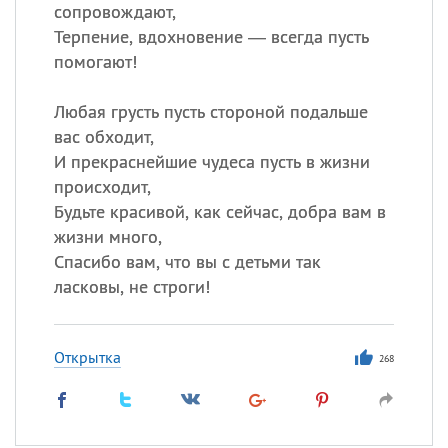
Все
ИМЕНА
сопровождают,
Терпение, вдохновение — всегда пусть
Сегодня празднуют именины
помогают!
Акакий
,
Василий
,
Иван
,
Любая грусть пусть стороной подальше
Еще
вас обходит,
И прекраснейшие чудеса пусть в жизни
Алена
,
Анастасия
,
происходит,
Антонина
,
Еще
Будьте красивой, как сейчас, добра вам в
жизни много,
Посмотреть значение
и
Спасибо вам, что вы с детьми так
происхождение
ласковы, не строги!
Открытка
268