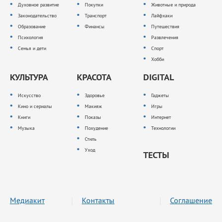
Духовное развитие
Покупки
Животные и природа
Законодательство
Транспорт
Лайфхаки
Образование
Финансы
Путешествия
Психология
Развлечения
Семья и дети
Спорт
Хобби
КУЛЬТУРА
КРАСОТА
DIGITAL
Искусство
Здоровье
Гаджеты
Кино и сериалы
Макияж
Игры
Книги
Показы
Интернет
Музыка
Похудение
Технологии
Стиль
Уход
ТЕСТЫ
Медиакит
Контакты
Соглашение