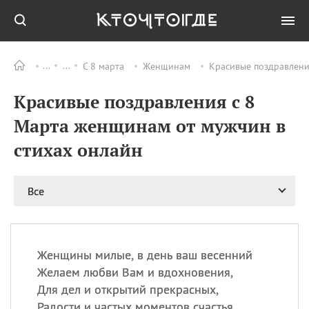
С 8 марта
Женщинам
Красивые поздравлени
Все
ПРАЗДНИКИ
Красивые поздравления с 8
09.08
День памяти жертв
атомной
Марта женщинам от мужчин в
бомбардировки
Нагасаки
стихах онлайн
09.08
День переплетов
09.08
Национальный женский
Все
день
09.08
Национальный день
рисового пудинга
09.08
День Дымняшки
Женщины милые, в день ваш весенний
(Smokey Bear Day)
Желаем любви Вам и вдохновения,
Для дел и открытий прекрасных,
Радости и частых моментов счастья.