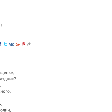
!
ещенье,
раздник?
,
ного.
,
олин,