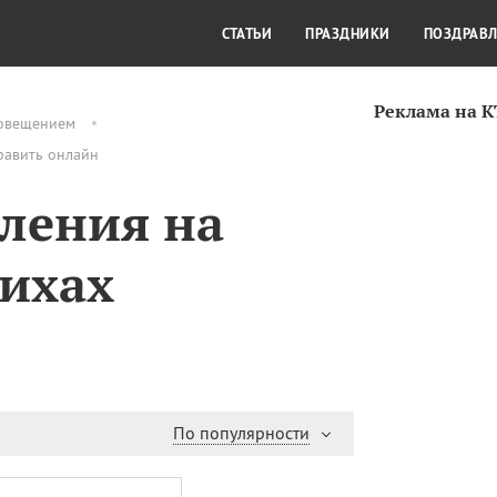
СТИЛЬ ЖИЗНИ
КУЛЬТУРА
КРА
СТАТЬИ
ПРАЗДНИКИ
ПОЗДРАВ
Реклама на 
говещением
равить онлайн
ления на
тихах
По популярности