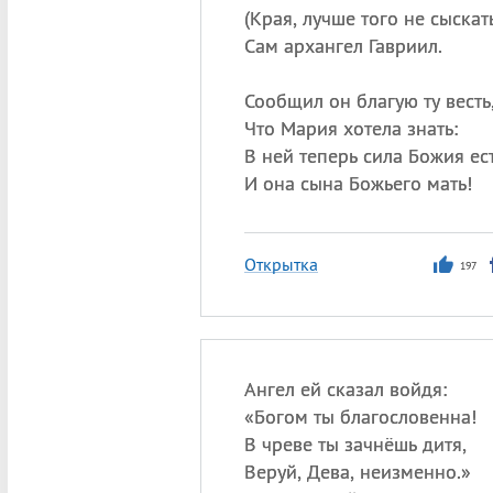
(
Края, лучше того не сыскат
Сам архангел Гавриил.
Сообщил он благую ту весть
Что Мария хотела знать:
В ней теперь сила Божия ест
И она сына Божьего мать!
Открытка
197
Ангел ей сказал войдя:
«
Богом ты благословенна!
В чреве ты зачнёшь дитя,
Веруй, Дева, неизменно.»