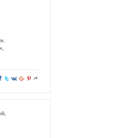
и.
м,
ый,