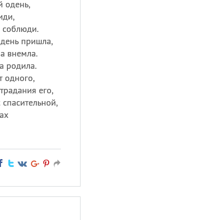
 одень,
иди,
 соблюди.
 день пришла,
а внемла.
а родила.
т одного,
традания его,
 спасительной,
ах