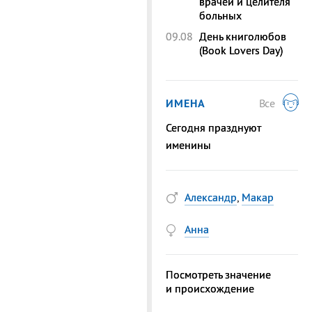
врачей и целителя
больных
09.08
День книголюбов
(Book Lovers Day)
ИМЕНА
Все
Сегодня празднуют
именины
Александр
,
Макар
Анна
Посмотреть значение
и происхождение