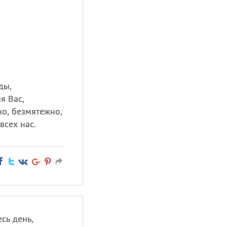
ды,
я Вас,
но, безмятежно,
всех нас.
сь день,