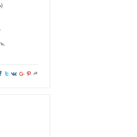
ь)
,
ь,