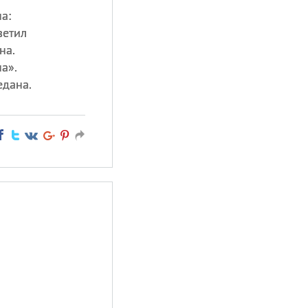
а:
ветил
на.
а».
едана.