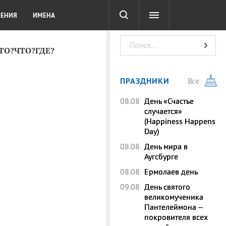
СОТА
DIGITAL
ТЕСТЫ
ЛЕНИЯ
ИМЕНА
КТО?ЧТО?ГДЕ?
ПРАЗДНИКИ
Все
08.08
День «Счастье
случается»
(Happiness Happens
Day)
08.08
День мира в
Аугсбурге
08.08
Ермолаев день
09.08
День святого
великомученика
Пантелеймона –
покровителя всех