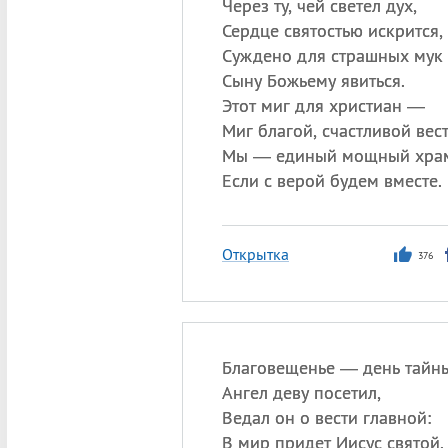
Через ту, чей светел дух,
Сердце святостью искрится,
Суждено для страшных мук
Сыну Божьему явиться.
Этот миг для христиан —
Миг благой, счастливой вест
Мы — единый мощный хра
Если с верой будем вместе.
Открытка
376
Благовещенье — день тайн
Ангел деву посетил,
Ведал он о вести главной:
В мир придет Иисус святой.