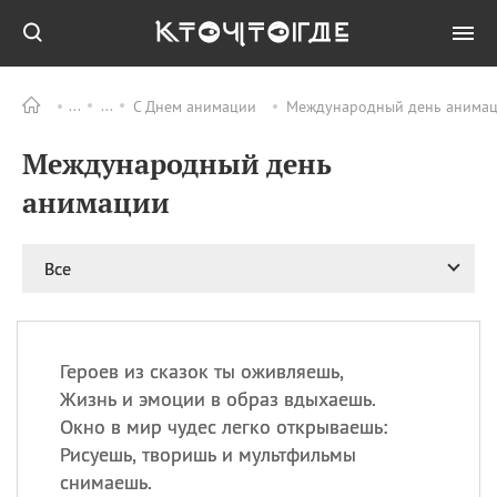
С Днем анимации
Международный день анимаци
Все
ПРАЗДНИКИ
Международный день
09.08
День памяти
великомученика и
анимации
целителя Пантелеимона
11.08
Рождество святителя
Николая Чудотворца
Все
11.08
День «мусорной еды»
11.08
День полета на
воздушном шарике
Героев из сказок ты оживляешь,
11.08
День Святой Клары —
Жизнь и эмоции в образ вдыхаешь.
покровительницы
Окно в мир чудес легко открываешь:
телевидения
Рисуешь, творишь и мультфильмы
снимаешь.