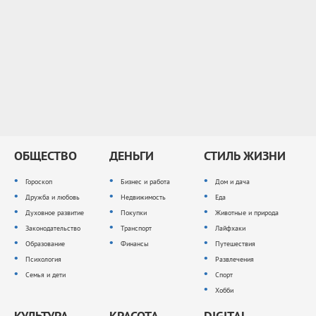
ОБЩЕСТВО
ДЕНЬГИ
СТИЛЬ ЖИЗНИ
Гороскоп
Бизнес и работа
Дом и дача
Дружба и любовь
Недвижимость
Еда
Духовное развитие
Покупки
Животные и природа
Законодательство
Транспорт
Лайфхаки
Образование
Финансы
Путешествия
Психология
Развлечения
Семья и дети
Спорт
Хобби
КУЛЬТУРА
КРАСОТА
DIGITAL