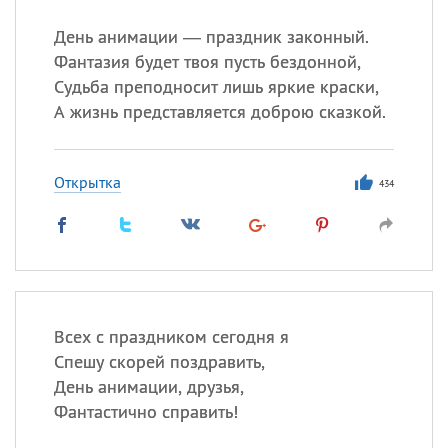
Все
ИМЕНА
День анимации — праздник законный.
Сегодня празднуют именины
Фантазия будет твоя пусть бездонной,
Судьба преподносит лишь яркие краски,
Герман
,
Иван
,
Клим
,
Еще
А жизнь представляется доброю сказкой.
Анфиса
Открытка
434
Посмотреть значение
и
происхождение
Всех с праздником сегодня я
Спешу скорей поздравить,
День анимации, друзья,
Фантастично справить!