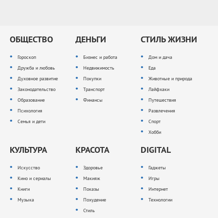
ОБЩЕСТВО
ДЕНЬГИ
СТИЛЬ ЖИЗНИ
Гороскоп
Бизнес и работа
Дом и дача
Дружба и любовь
Недвижимость
Еда
Духовное развитие
Покупки
Животные и природа
Законодательство
Транспорт
Лайфхаки
Образование
Финансы
Путешествия
Психология
Развлечения
Семья и дети
Спорт
Хобби
КУЛЬТУРА
КРАСОТА
DIGITAL
Искусство
Здоровье
Гаджеты
Кино и сериалы
Макияж
Игры
Книги
Показы
Интернет
Музыка
Похудение
Технологии
Стиль