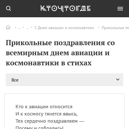
С Днем авиации и космонавтики
Прикольные по
Все
ПРАЗДНИКИ
Прикольные поздравления со
06.08
Преображение
Господне у западных
всемирным днем авиации и
христиан
космонавтики в стихах
06.08
День памяти
благоверных князей
Бориса и Глеба, во
святом Крещении
Все
Романа и Давида
07.08
День ассирийских
мучеников
Кто к авиации относится
07.08
Национальный день
И к космосу тянется ввысь,
маяка
Тех сердечно поздравляем —
07.08
Годовщина битвы при
Посему и собрались!
Бояка