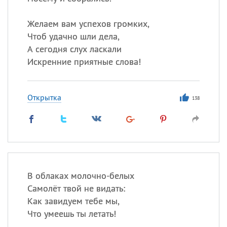
Желаем вам успехов громких,
Все
ИМЕНА
Чтоб удачно шли дела,
А сегодня слух ласкали
Сегодня празднуют именины
Искренние приятные слова!
Анатолий
, Афанасий,
Борис
,
Еще
Открытка
138
Кристина
Посмотреть значение
и
происхождение
В облаках молочно-белых
Самолёт твой не видать:
Как завидуем тебе мы,
Что умеешь ты летать!