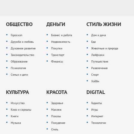
ОБЩЕСТВО
ДЕНЬГИ
СТИЛЬ ЖИЗНИ
Гороскоп
Бизнес и работа
Дом и дача
Дружба и любовь
Недвижимость
Еда
Духовное развитие
Покупки
Животные и природа
Законодательство
Транспорт
Лайфхаки
Образование
Финансы
Путешествия
Психология
Развлечения
Семья и дети
Спорт
Хобби
КУЛЬТУРА
КРАСОТА
DIGITAL
Искусство
Здоровье
Гаджеты
Кино и сериалы
Макияж
Игры
Книги
Показы
Интернет
Музыка
Похудение
Технологии
Стиль