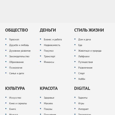
ОБЩЕСТВО
ДЕНЬГИ
СТИЛЬ ЖИЗНИ
Гороскоп
Бизнес и работа
Дом и дача
Дружба и любовь
Недвижимость
Еда
Духовное развитие
Покупки
Животные и природа
Законодательство
Транспорт
Лайфхаки
Образование
Финансы
Путешествия
Психология
Развлечения
Семья и дети
Спорт
Хобби
КУЛЬТУРА
КРАСОТА
DIGITAL
Искусство
Здоровье
Гаджеты
Кино и сериалы
Макияж
Игры
Книги
Показы
Интернет
Музыка
Похудение
Технологии