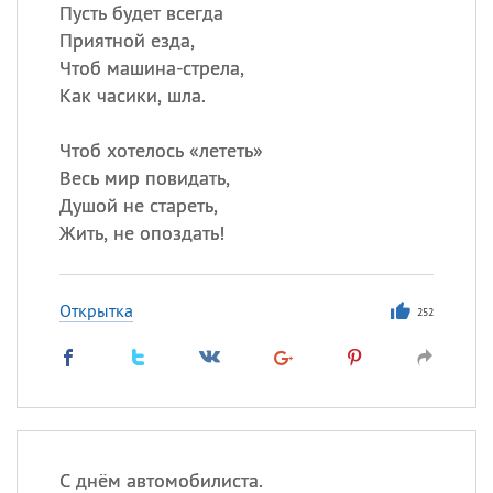
Все
ИМЕНА
Пусть будет всегда
Приятной езда,
Сегодня празднуют именины
Чтоб машина-стрела,
Как часики, шла.
Сергей
, Теодор,
Федор
Чтоб хотелось «лететь»
Посмотреть значение
и
происхождение
Весь мир повидать,
Душой не стареть,
Жить, не опоздать!
Открытка
252
С днём автомобилиста.