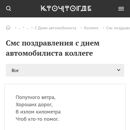
С Днем автомобилиста
Коллеге
Смс поздрав
Все
ПРАЗДНИКИ
Смс поздравления с днем
09.08
День памяти жертв
атомной
автомобилиста коллеге
бомбардировки
Нагасаки
09.08
День переплетов
Все
09.08
Национальный женский
день
09.08
Национальный день
Попутного ветра,
рисового пудинга
Хороших дорог,
09.08
День Дымняшки
В излом километра
(Smokey Bear Day)
Чтоб кто-то помог.