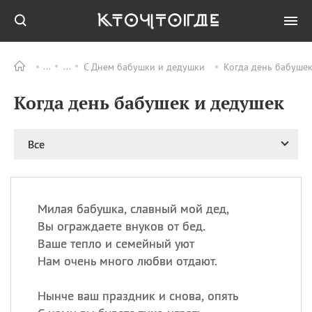
С Днем бабушки и дедушки
Когда день бабушек
Все
ПРАЗДНИКИ
Когда день бабушек и дедушек
06.08
Преображение
Господне у западных
христиан
Все
06.08
День памяти
благоверных князей
Бориса и Глеба, во
святом Крещении
Романа и Давида
Милая бабушка, славный мой дед,
Вы ограждаете внуков от бед.
07.08
День ассирийских
мучеников
Ваше тепло и семейный уют
Нам очень много любви отдают.
07.08
Национальный день
маяка
Нынче ваш праздник и снова, опять
07.08
Годовщина битвы при
Бояка