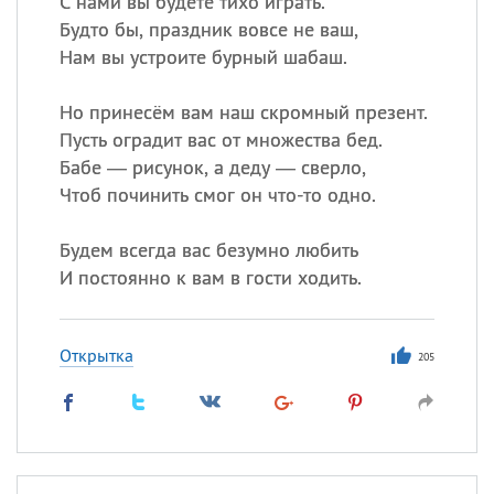
С нами вы будете тихо играть.
Будто бы, праздник вовсе не ваш,
Нам вы устроите бурный шабаш.
Все
ИМЕНА
Сегодня празднуют именины
Но принесём вам наш скромный презент.
Пусть оградит вас от множества бед.
Бабе — рисунок, а деду — сверло,
Анатолий
, Афанасий,
Борис
Чтоб починить смог он что-то одно.
,
Еще
Будем всегда вас безумно любить
Кристина
И постоянно к вам в гости ходить.
Посмотреть значение
и
происхождение
Открытка
205