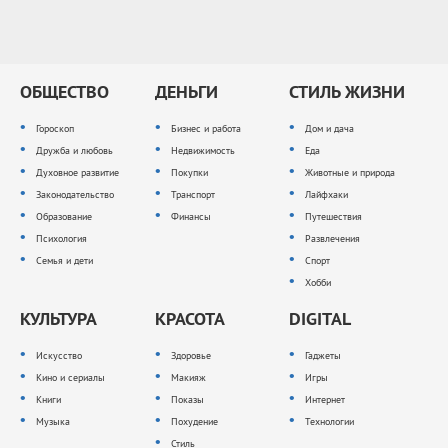
ОБЩЕСТВО
ДЕНЬГИ
СТИЛЬ ЖИЗНИ
Гороскоп
Бизнес и работа
Дом и дача
Дружба и любовь
Недвижимость
Еда
Духовное развитие
Покупки
Животные и природа
Законодательство
Транспорт
Лайфхаки
Образование
Финансы
Путешествия
Психология
Развлечения
Семья и дети
Спорт
Хобби
КУЛЬТУРА
КРАСОТА
DIGITAL
Искусство
Здоровье
Гаджеты
Кино и сериалы
Макияж
Игры
Книги
Показы
Интернет
Музыка
Похудение
Технологии
Стиль