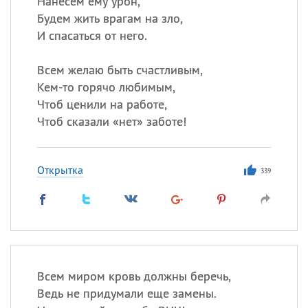
Нанесем ему урон,
Будем жить врагам на зло,
И спасаться от него.
Все
ИМЕНА
Сегодня празднуют именины
Всем желаю быть счастливым,
Кем-то горячо любимым,
Чтоб ценили на работе,
Анатолий
, Афанасий,
Борис
Чтоб сказали «нет» заботе!
,
Еще
Кристина
Открытка
339
Посмотреть значение
и
происхождение
Всем миром кровь должны беречь,
Ведь не придумали еще замены.