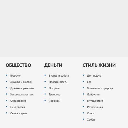
ОБЩЕСТВО
ДЕНЬГИ
СТИЛЬ ЖИЗНИ
Гороскоп
Бизнес и работа
Дом и дача
Дружба и любовь
Недвижимость
Еда
Духовное развитие
Покупки
Животные и природа
Законодательство
Транспорт
Лайфхаки
Образование
Финансы
Путешествия
Психология
Развлечения
Семья и дети
Спорт
Хобби