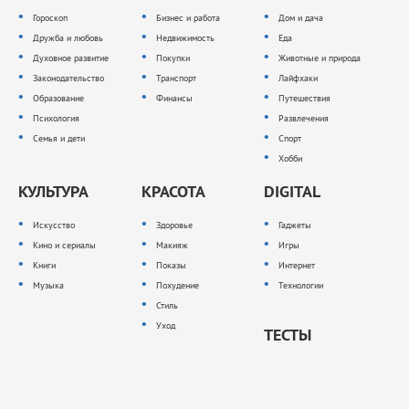
Гороскоп
Бизнес и работа
Дом и дача
Дружба и любовь
Недвижимость
Еда
Духовное развитие
Покупки
Животные и природа
Законодательство
Транспорт
Лайфхаки
Образование
Финансы
Путешествия
Психология
Развлечения
Семья и дети
Спорт
Хобби
КУЛЬТУРА
КРАСОТА
DIGITAL
Искусство
Здоровье
Гаджеты
Кино и сериалы
Макияж
Игры
Книги
Показы
Интернет
Музыка
Похудение
Технологии
Стиль
Уход
ТЕСТЫ