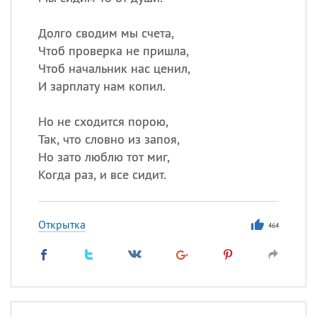
Все
ИМЕНА
Сегодня празднуют именины
Долго сводим мы счета,
Чтоб проверка не пришла,
Чтоб начальник нас ценил,
Сергей
, Теодор,
Федор
И зарплату нам копил.
Посмотреть значение
и
происхождение
Но не сходится порою,
Так, что словно из запоя,
Но зато люблю тот миг,
Когда раз, и все сидит.
Открытка
464