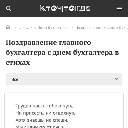
С Днем бухгалтера
Поздравление главного бухга
Все
ПРАЗДНИКИ
Поздравление главного
09.08
День памяти жертв
атомной
бухгалтера с днем бухгалтера в
бомбардировки
Нагасаки
стихах
09.08
День переплетов
09.08
Национальный женский
Все
день
09.08
Национальный день
рисового пудинга
09.08
День Дымняшки
Труден наш с тобою путь,
(Smokey Bear Day)
Ни присесть, ни отдохнуть.
Хотя знаешь, не спеши.
Мы сидим-то от души.