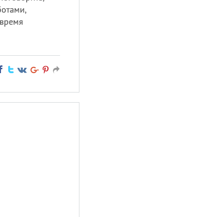
ботами,
 время