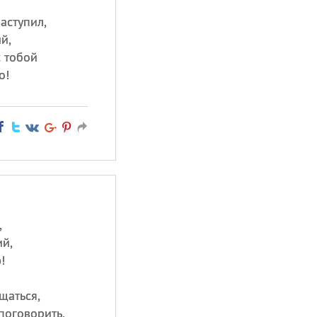
аступил,
й,
с тобой
о!
,
ий,
!
щаться,
поговорить,