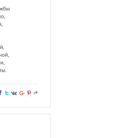
ужбы
о,
,
й,
ной,
и,
ты.