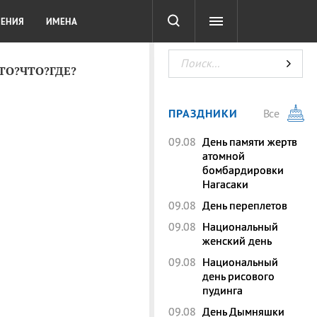
СОТА
DIGITAL
ТЕСТЫ
ЛЕНИЯ
ИМЕНА
КТО?ЧТО?ГДЕ?
ПРАЗДНИКИ
Все
09.08
День памяти жертв
атомной
бомбардировки
Нагасаки
09.08
День переплетов
09.08
Национальный
женский день
09.08
Национальный
день рисового
пудинга
09.08
День Дымняшки