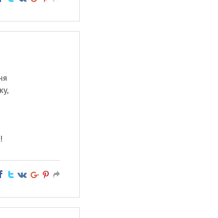
ня
жу,
!