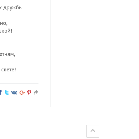
к дружбы
но,
шкой!
етням,
 свете!