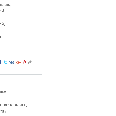
вляю,
ь!
ой,
а
жу,
стве клялись,
га?