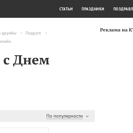
СТИЛЬ ЖИЗНИ
КУЛЬТУРА
КРА
СТАТЬИ
ПРАЗДНИКИ
ПОЗДРАВ
Реклама на 
м дружбы
Подруге
онлайн
 с Днем
По популярности