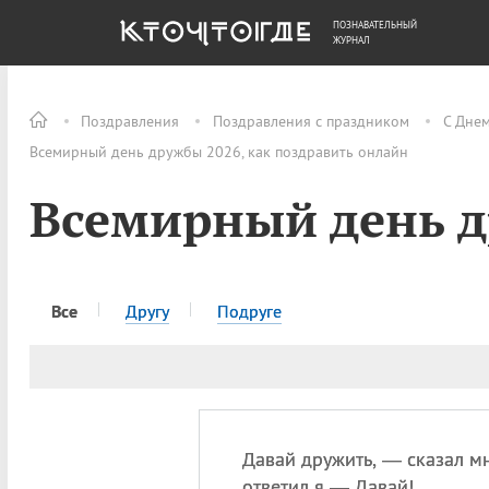
ПОЗНАВАТЕЛЬНЫЙ
ОБЩЕСТВО
ДЕНЬГИ
ЖУРНАЛ
Поздравления
Поздравления с праздником
С Дне
Всемирный день дружбы 2026, как поздравить онлайн
Всемирный день 
Все
Другу
Подруге
Давай дружить, — сказал мн
ответил я — Давай!