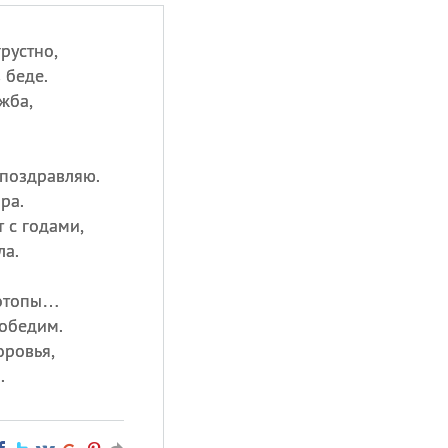
рустно,
 беде.
жба,
 поздравляю.
ра.
 с годами,
ла.
потопы…
победим.
оровья,
.