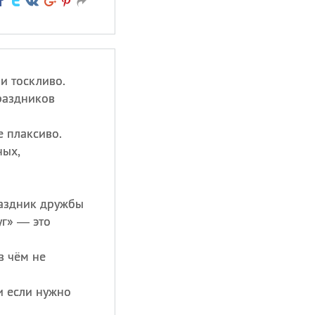
и тоскливо.
раздников
е плаксиво.
ных,
раздник дружбы
уг» — это
в чём не
 и если нужно