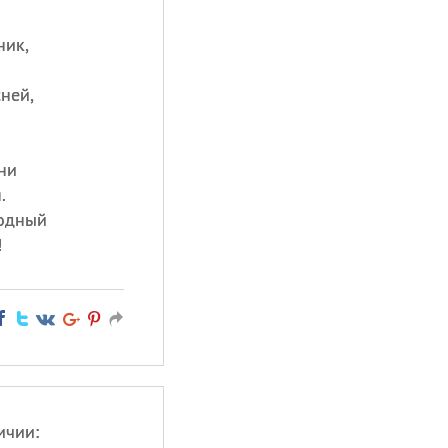
ник,
ней,
ни
.
одный
!
ичии: