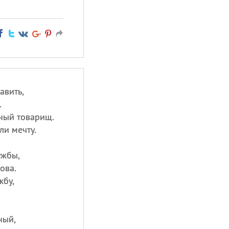
авить,
.
ный товарищ.
ли мечту.
ужбы,
ова.
жбу,
ный,