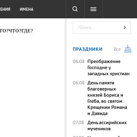
СОТА
DIGITAL
ТЕСТЫ
ЛЕНИЯ
ИМЕНА
КТО?ЧТО?ГДЕ?
ПРАЗДНИКИ
Все
06.08
Преображение
Господне у
западных христиан
06.08
День памяти
благоверных
князей Бориса и
Глеба, во святом
Крещении Романа
и Давида
07.08
День ассирийских
мучеников