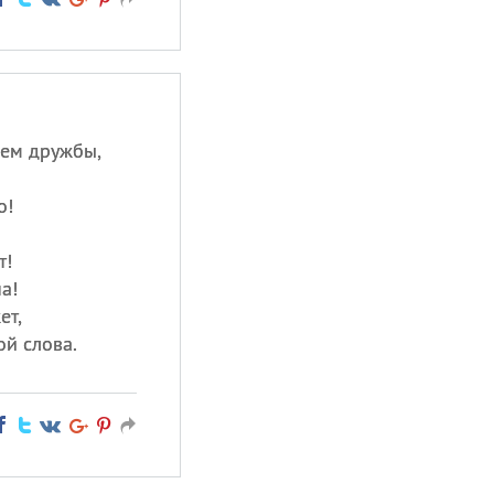
нем дружбы,
о!
т!
а!
ет,
ой слова.