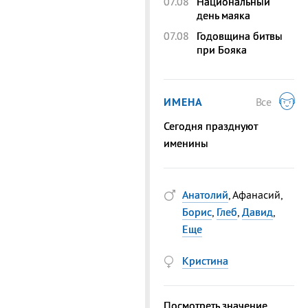
07.08
Национальный
день маяка
07.08
Годовщина битвы
при Бояка
ИМЕНА
Все
Сегодня празднуют
именины
Анатолий
, Афанасий,
Борис
,
Глеб
,
Давид
,
Еще
Кристина
Посмотреть значение