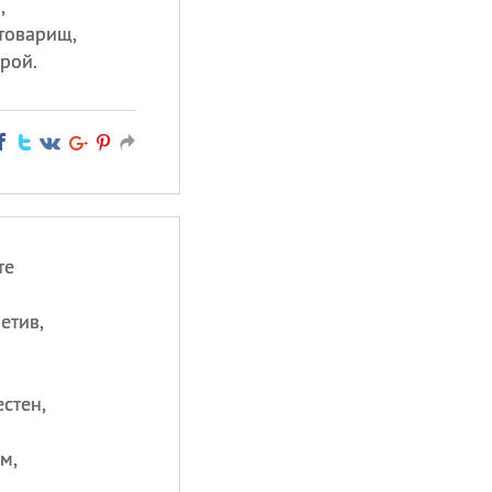
,
 товарищ,
орой.
те
етив,
стен,
м,