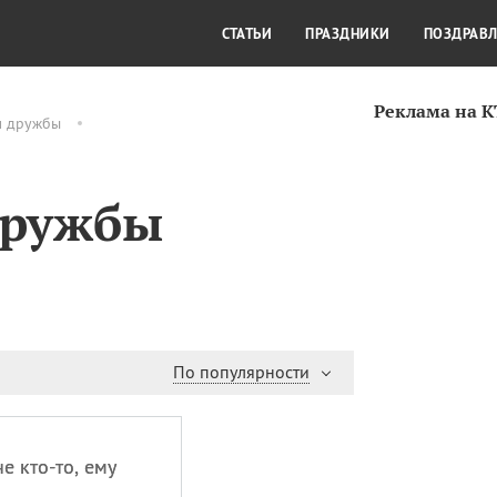
СТИЛЬ ЖИЗНИ
КУЛЬТУРА
КРА
СТАТЬИ
ПРАЗДНИКИ
ПОЗДРАВ
Реклама на 
м дружбы
дружбы
По популярности
е кто-то, ему