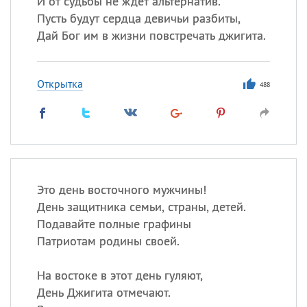
И от судьбы не ждет альтернатив.
Пусть будут сердца девичьи разбиты,
Все
ИМЕНА
Дай Бог им в жизни повстречать джигита.
Сегодня празднуют именины
Открытка
488
Александр
,
Макар
Анна
Посмотреть значение
и
происхождение
Это день восточного мужчины!
День защитника семьи, страны, детей.
Подавайте полные графины
Патриотам родины своей.
На востоке в этот день гуляют,
День Джигита отмечают.