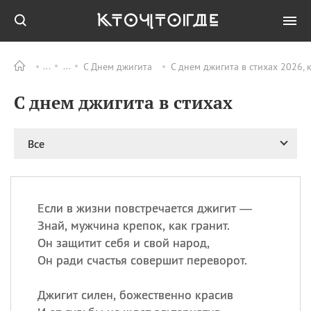
С Днем джигита
С днем джигита в стихах 2026, 
Все
ПРАЗДНИКИ
С днем джигита в стихах
08.08
День «Счастье
случается» (Happiness
Happens Day)
Все
08.08
День мира в Аугсбурге
08.08
Ермолаев день
09.08
День святого
великомученика
Если в жизни повстречается джигит —
Пантелеймона –
Знай, мужчина крепок, как гранит.
покровителя всех
Он защитит себя и свой народ,
врачей и целителя
Он ради счастья совершит переворот.
больных
09.08
День книголюбов (Book
Джигит силен, божественно красив
Lovers Day)