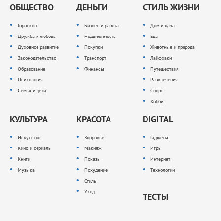
ОБЩЕСТВО
ДЕНЬГИ
СТИЛЬ ЖИЗНИ
Гороскоп
Бизнес и работа
Дом и дача
Дружба и любовь
Недвижимость
Еда
Духовное развитие
Покупки
Животные и природа
Законодательство
Транспорт
Лайфхаки
Образование
Финансы
Путешествия
Психология
Развлечения
Семья и дети
Спорт
Хобби
КУЛЬТУРА
КРАСОТА
DIGITAL
Искусство
Здоровье
Гаджеты
Кино и сериалы
Макияж
Игры
Книги
Показы
Интернет
Музыка
Похудение
Технологии
Стиль
Уход
ТЕСТЫ