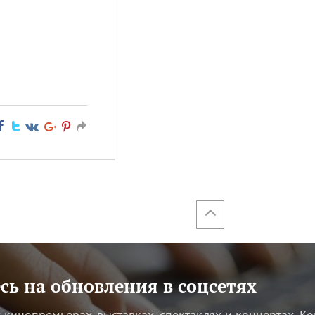
ь на обновления в соцсетях
кинопремьерах, выставках, спектаклях и концертах.
Ко