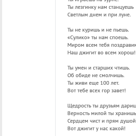
Ты лезгинку нам станцуешь
Светлым днем и при луне.
Ты не куришь и не пьешь.
«
Сулико» ты нам споешь.
Миром всем тебя поздрави
Наш джигит во всем хорош!
Ты умен и старших чтишь.
Об обиде не смолчишь.
Ты живи еще 100 лет.
Вот тебе всех гор завет!
Щедрость ты друзьям дариш
Верность милой ты хранишь
Сердцем чист и прям душо
Вот джигит у нас какой!