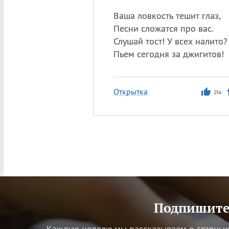
Ваша ловкость тешит глаз,
Песни сложатся про вас.
Слушай тост! У всех налито?
Пьем сегодня за джигитов!
Открытка
256
Подпишитес
Каждую неделю мы рассказываем о главных 