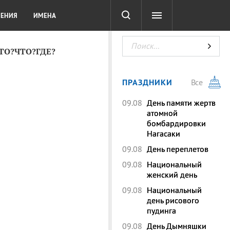
СОТА
DIGITAL
ТЕСТЫ
ЛЕНИЯ
ИМЕНА
КТО?ЧТО?ГДЕ?
ПРАЗДНИКИ
Все
09.08
День памяти жертв
атомной
бомбардировки
Нагасаки
09.08
День переплетов
09.08
Национальный
женский день
09.08
Национальный
день рисового
пудинга
09.08
День Дымняшки