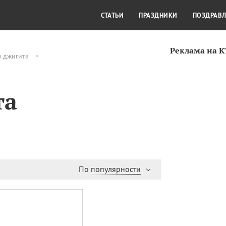
СТИЛЬ ЖИЗНИ
КУЛЬТУРА
КРА
СТАТЬИ
ПРАЗДНИКИ
ПОЗДРАВ
Реклама на 
м джигита
та
По популярности