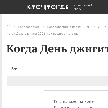
ПОЗНАВАТЕЛЬНЫЙ
ОБЩЕСТВО
ДЕНЬГИ
ЖУРНАЛ
Поздравления
Поздравления с праздником
С Дне
Когда День джигита 2026, как поздравить онлайн
Когда День джиги
Все
Ты в папахе, на коне.
Ты играешь на зурне.