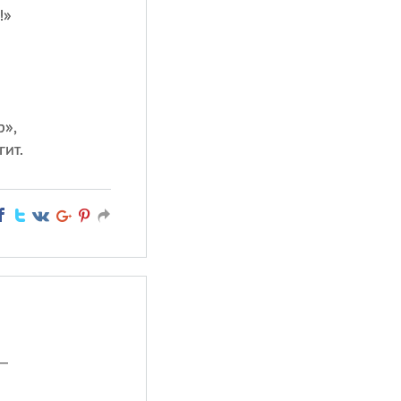
!»
р»,
гит.
—