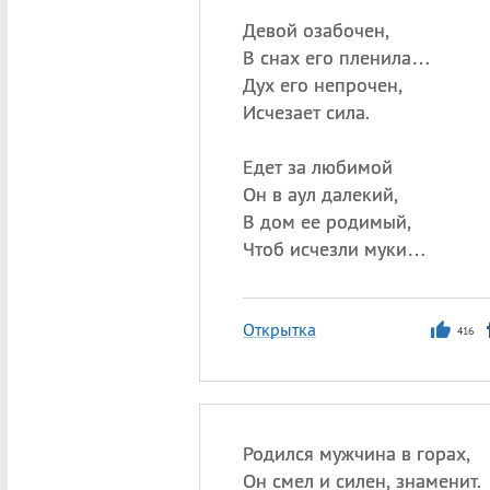
Девой озабочен,
В снах его пленила…
Дух его непрочен,
Исчезает сила.
Едет за любимой
Он в аул далекий,
В дом ее родимый,
Чтоб исчезли муки…
Открытка
416
Родился мужчина в горах,
Он смел и силен, знаменит.