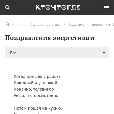
С Днем энергетика
Поздравления энергетикам 2
Все
ПРАЗДНИКИ
Поздравления энергетикам
09.08
День памяти жертв
атомной
бомбардировки
Нагасаки
Все
09.08
День переплетов
09.08
Национальный женский
день
Когда пришел с работы
09.08
Национальный день
Голодный и уставший,
рисового пудинга
Конечно, телевизор
09.08
День Дымняшки
Решил ты посмотреть.
(Smokey Bear Day)
Потом пошел на кухню,