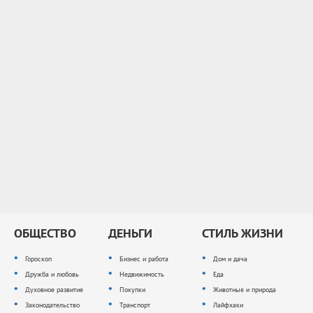
ОБЩЕСТВО
ДЕНЬГИ
СТИЛЬ ЖИЗНИ
Гороскоп
Бизнес и работа
Дом и дача
Дружба и любовь
Недвижимость
Еда
Духовное развитие
Покупки
Животные и природа
Законодательство
Транспорт
Лайфхаки