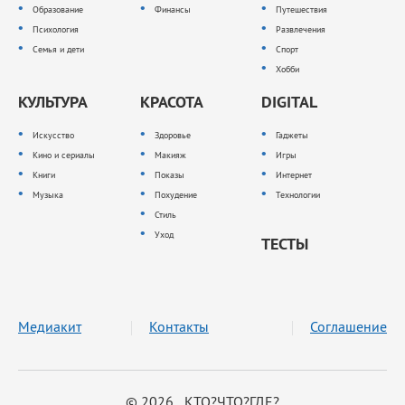
Образование
Финансы
Путешествия
Психология
Развлечения
Семья и дети
Спорт
Хобби
КУЛЬТУРА
КРАСОТА
DIGITAL
Искусство
Здоровье
Гаджеты
Кино и сериалы
Макияж
Игры
Книги
Показы
Интернет
Музыка
Похудение
Технологии
Стиль
Уход
ТЕСТЫ
Медиакит
Контакты
Соглашение
© 2026 КТО?ЧТО?ГДЕ?