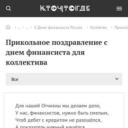
С Днем финансиста России
Коллегам
Прикол
Все
ПРАЗДНИКИ
Прикольное поздравление с
09.08
День памяти жертв
атомной
днем финансиста для
бомбардировки
Нагасаки
коллектива
09.08
День переплетов
09.08
Национальный женский
Все
день
09.08
Национальный день
рисового пудинга
09.08
День Дымняшки
Для нашей Отчизны мы делаем дело,
(Smokey Bear Day)
У нас, финансистов, нужно быть смелым,
Чтоб дебет с кредитом не разошёлся,
А показатель нужный нашёлся.