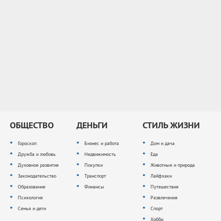
ОБЩЕСТВО
ДЕНЬГИ
СТИЛЬ ЖИЗНИ
Гороскоп
Бизнес и работа
Дом и дача
Дружба и любовь
Недвижимость
Еда
Духовное развитие
Покупки
Животные и природа
Законодательство
Транспорт
Лайфхаки
Образование
Финансы
Путешествия
Психология
Развлечения
Семья и дети
Спорт
Хобби