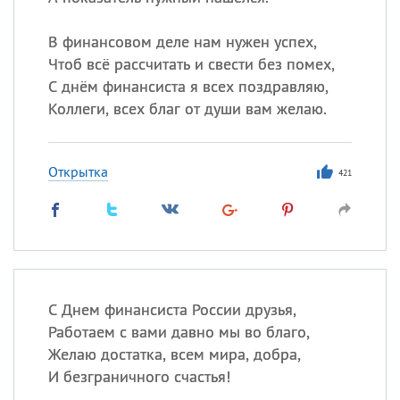
Все
ИМЕНА
Сегодня празднуют именины
В финансовом деле нам нужен успех,
Чтоб всё рассчитать и свести без помех,
С днём финансиста я всех поздравляю,
Сергей
, Теодор,
Федор
Коллеги, всех благ от души вам желаю.
Посмотреть значение
и
происхождение
Открытка
421
С Днем финансиста России друзья,
Работаем с вами давно мы во благо,
Желаю достатка, всем мира, добра,
И безграничного счастья!