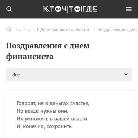
С Днем финансиста России
Поздравления с дне
Все
ПРАЗДНИКИ
Поздравления с днем
08.08
День «Счастье
случается» (Happiness
финансиста
Happens Day)
08.08
День мира в Аугсбурге
Все
08.08
Ермолаев день
09.08
День святого
великомученика
Пантелеймона –
Говорят, не в деньгах счастье,
покровителя всех
врачей и целителя
Но везде нужны они.
больных
Их умножить в вашей власти
09.08
День книголюбов (Book
И, конечно, сохранить.
Lovers Day)