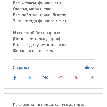
Вам желаем, финансисты,
Счастья, мира и еще
Все
ИМЕНА
Вам работать точно, быстро,
Сегодня празднуют именины
Знать всегда финансам счет.
И еще чтоб без вопросов
Александр
,
Макар
(
Пожелаем между строк)
Анна
Был всегда тугим и толстым
Финансиста кошелек.
Посмотреть значение
и
происхождение
Открытка
464
Как трудно не поддаться искушенью,