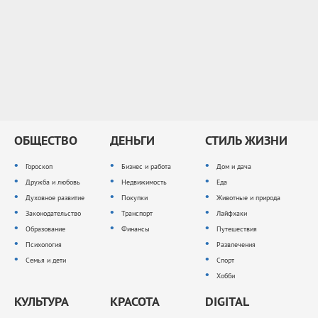
ОБЩЕСТВО
ДЕНЬГИ
СТИЛЬ ЖИЗНИ
Гороскоп
Бизнес и работа
Дом и дача
Дружба и любовь
Недвижимость
Еда
Духовное развитие
Покупки
Животные и природа
Законодательство
Транспорт
Лайфхаки
Образование
Финансы
Путешествия
Психология
Развлечения
Семья и дети
Спорт
Хобби
КУЛЬТУРА
КРАСОТА
DIGITAL