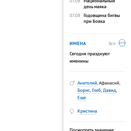
07.08
Национальный
день маяка
07.08
Годовщина битвы
при Бояка
ИМЕНА
Все
Сегодня празднуют
именины
Анатолий
, Афанасий,
Борис
,
Глеб
,
Давид
,
Еще
Кристина
Посмотреть значение