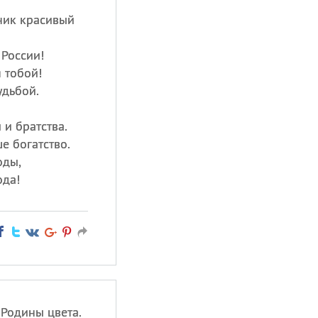
ник красивый
 России!
 тобой!
удьбой.
 и братства.
е богатство.
оды,
ода!
Родины цвета.