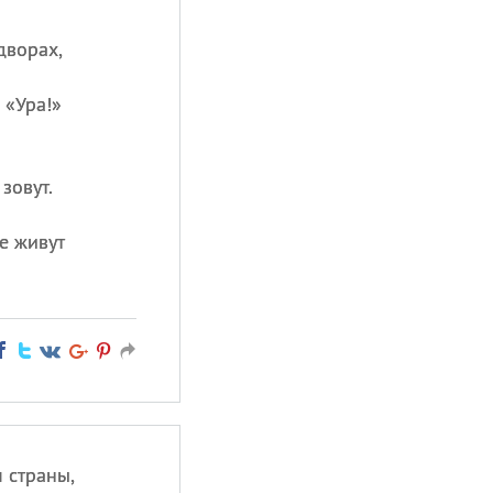
дворах,
 «Ура!»
зовут.
де живут
 страны,