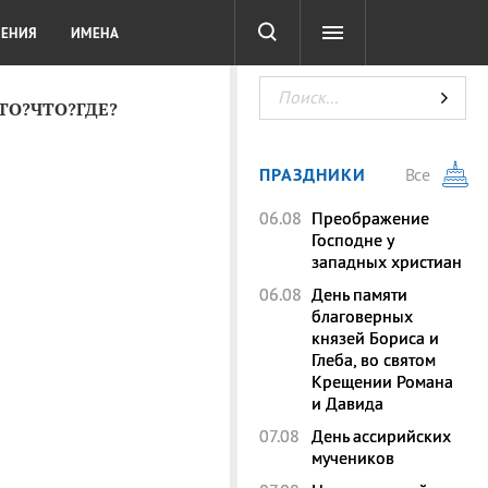
СОТА
DIGITAL
ТЕСТЫ
ЛЕНИЯ
ИМЕНА
КТО?ЧТО?ГДЕ?
ПРАЗДНИКИ
Все
06.08
Преображение
Господне у
западных христиан
06.08
День памяти
благоверных
князей Бориса и
Глеба, во святом
Крещении Романа
и Давида
07.08
День ассирийских
мучеников