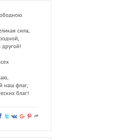
вободною
еликая сила,
родной,
 другой!
всех
лаю,
й наш флаг,
еских благ!