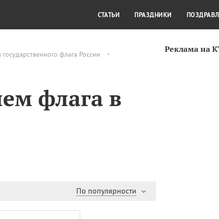
СТИЛЬ ЖИЗНИ
КУЛЬТУРА
КРА
СТАТЬИ
ПРАЗДНИКИ
ПОЗДРАВ
Реклама на 
 государственного флага России
нем флага в
По популярности