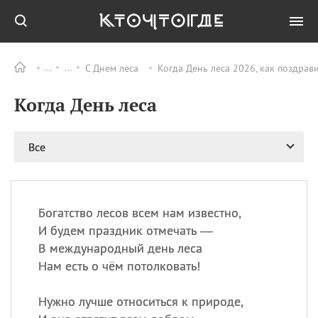
С Днем леса
Когда День леса 2026, как поздрав
Все
ПРАЗДНИКИ
Когда День леса
09.08
День памяти
великомученика и
целителя Пантелеимона
Все
11.08
Рождество святителя
Николая Чудотворца
11.08
День «мусорной еды»
11.08
День полета на
Богатство лесов всем нам известно,
воздушном шарике
И будем праздник отмечать —
11.08
День Святой Клары —
В международный день леса
покровительницы
Нам есть о чём потолковать!
телевидения
Нужно лучше относиться к природе,