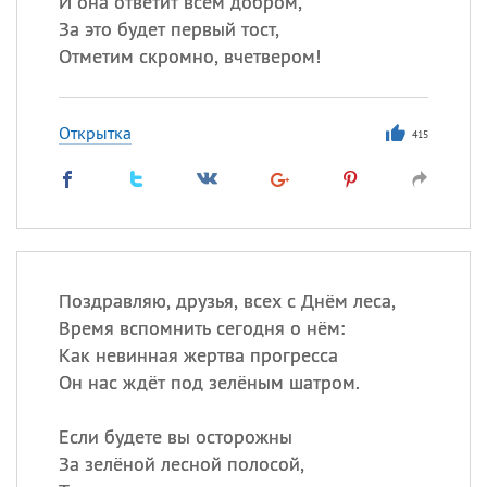
И она ответит всем добром,
Все
ИМЕНА
За это будет первый тост,
Сегодня празднуют именины
Отметим скромно, вчетвером!
Герман
,
Иван
,
Клим
,
Еще
Открытка
415
Анфиса
Посмотреть значение
и
происхождение
Поздравляю, друзья, всех с Днём леса,
Время вспомнить сегодня о нём:
Как невинная жертва прогресса
Он нас ждёт под зелёным шатром.
Если будете вы осторожны
За зелёной лесной полосой,