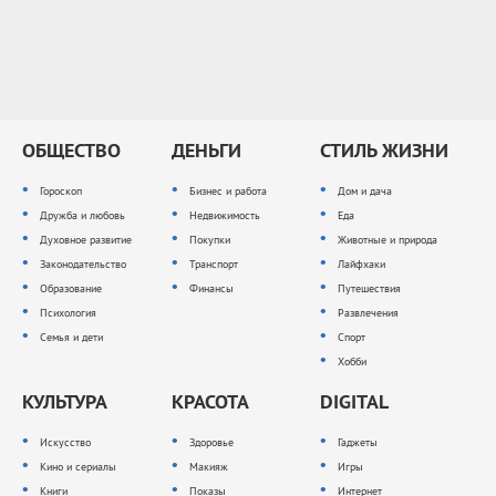
ОБЩЕСТВО
ДЕНЬГИ
СТИЛЬ ЖИЗНИ
Гороскоп
Бизнес и работа
Дом и дача
Дружба и любовь
Недвижимость
Еда
Духовное развитие
Покупки
Животные и природа
Законодательство
Транспорт
Лайфхаки
Образование
Финансы
Путешествия
Психология
Развлечения
Семья и дети
Спорт
Хобби
КУЛЬТУРА
КРАСОТА
DIGITAL
Искусство
Здоровье
Гаджеты
Кино и сериалы
Макияж
Игры
Книги
Показы
Интернет