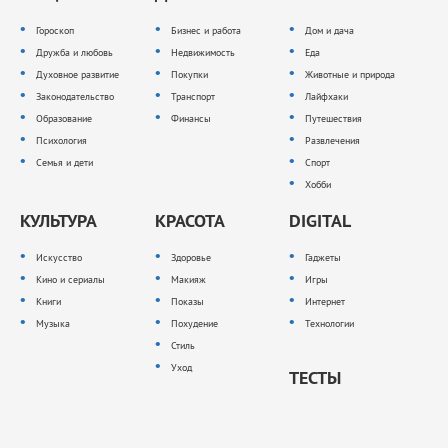
Гороскоп
Бизнес и работа
Дом и дача
Дружба и любовь
Недвижимость
Еда
Духовное развитие
Покупки
Животные и природа
Законодательство
Транспорт
Лайфхаки
Образование
Финансы
Путешествия
Психология
Развлечения
Семья и дети
Спорт
Хобби
КУЛЬТУРА
КРАСОТА
DIGITAL
Искусство
Здоровье
Гаджеты
Кино и сериалы
Макияж
Игры
Книги
Показы
Интернет
Музыка
Похудение
Технологии
Стиль
Уход
ТЕСТЫ