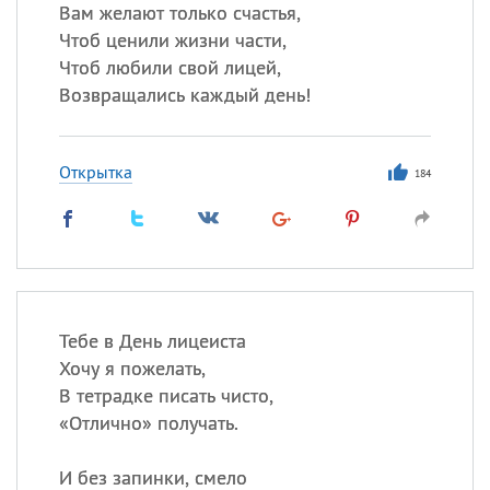
Все
ИМЕНА
Вам желают только счастья,
Чтоб ценили жизни части,
Сегодня празднуют именины
Чтоб любили свой лицей,
Возвращались каждый день!
Сергей
, Теодор,
Федор
Посмотреть значение
и
Открытка
происхождение
184
Тебе в День лицеиста
Хочу я пожелать,
В тетрадке писать чисто,
«
Отлично» получать.
И без запинки, смело