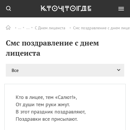
С Днем лицеиста
Смс поздравление с днем лице
Все
ПРАЗДНИКИ
Смс поздравление с днем
09.08
День памяти жертв
атомной
лицеиста
бомбардировки
Нагасаки
09.08
День переплетов
Все
09.08
Национальный женский
день
09.08
Национальный день
Кто в лицее, тем «Салют!»,
рисового пудинга
От души тем руки жмут.
09.08
День Дымняшки
В этот праздник поздравляют,
(Smokey Bear Day)
Поздравки все присылают.