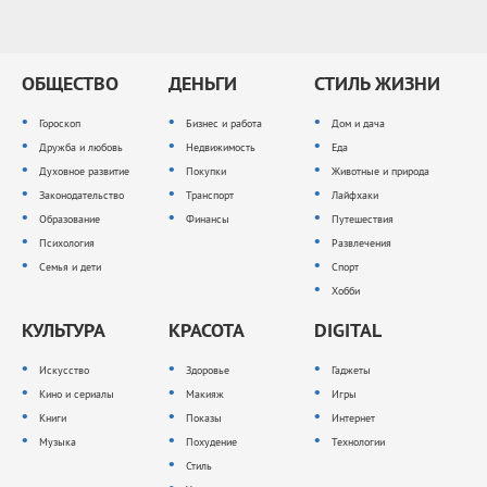
ОБЩЕСТВО
ДЕНЬГИ
СТИЛЬ ЖИЗНИ
Гороскоп
Бизнес и работа
Дом и дача
Дружба и любовь
Недвижимость
Еда
Духовное развитие
Покупки
Животные и природа
Законодательство
Транспорт
Лайфхаки
Образование
Финансы
Путешествия
Психология
Развлечения
Семья и дети
Спорт
Хобби
КУЛЬТУРА
КРАСОТА
DIGITAL
Искусство
Здоровье
Гаджеты
Кино и сериалы
Макияж
Игры
Книги
Показы
Интернет
Музыка
Похудение
Технологии
Стиль