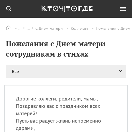
С Днем матери
Коллегам
Пожелания с Днем 
Все
ПРАЗДНИКИ
Пожелания с Днем матери
08.08
День «Счастье
случается» (Happiness
сотрудникам в стихах
Happens Day)
08.08
День мира в Аугсбурге
Все
08.08
Ермолаев день
09.08
День святого
великомученика
Пантелеймона –
Дорогие коллеги, родители, мамы,
покровителя всех
врачей и целителя
Поздравляю вас с праздником всех
больных
матерей!
09.08
День книголюбов (Book
Пусть вас радует жизнь непременно
Lovers Day)
дарами,