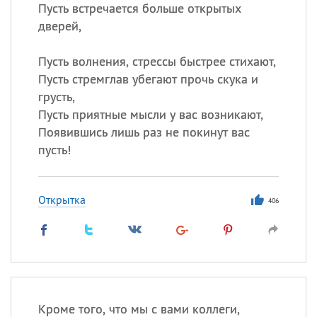
Пусть встречается больше открытых
дверей,
Все
ИМЕНА
Сегодня празднуют именины
Пусть волнения, стрессы быстрее стихают,
Пусть стремглав убегают прочь скука и
грусть,
Александр
,
Макар
Пусть приятные мысли у вас возникают,
Анна
Появившись лишь раз не покинут вас
пусть!
Посмотреть значение
и
происхождение
Открытка
406
Кроме того, что мы с вами коллеги,