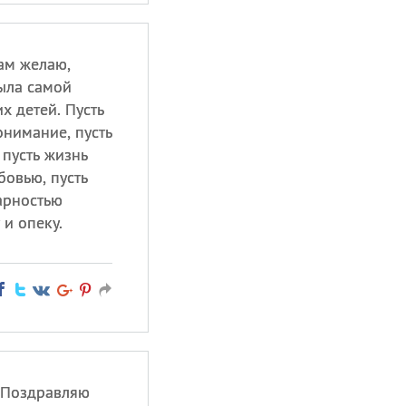
ам желаю,
ыла самой
х детей. Пусть
онимание, пусть
 пусть жизнь
бовью, пусть
арностью
 и опеку.
 Поздравляю