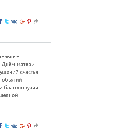
тельные
с Днём матери
ущений счастья
х объятий
 и благополучия
ушевной