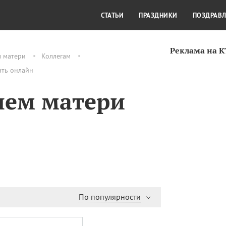
СТИЛЬ ЖИЗНИ
КУЛЬТУРА
КРА
СТАТЬИ
ПРАЗДНИКИ
ПОЗДРАВ
Реклама на 
м матери
Коллегам
ить онлайн
нем матери
По популярности