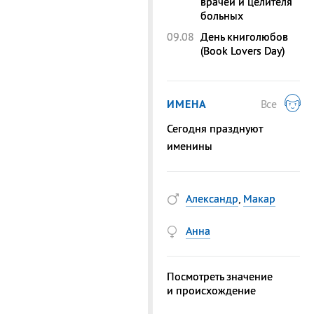
врачей и целителя
больных
09.08
День книголюбов
(Book Lovers Day)
ИМЕНА
Все
Сегодня празднуют
именины
Александр
,
Макар
Анна
Посмотреть значение
и происхождение