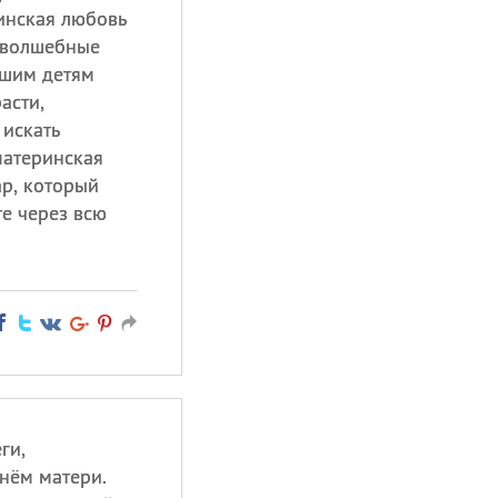
инская любовь
 волшебные
ашим детям
асти,
 искать
материнская
р, который
е через всю
ги,
нём матери.