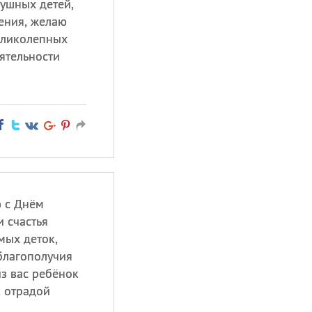
ушных детей,
ения, желаю
еликолепных
ятельности
 с Днём
 счастья
мых деток,
благополучия
из вас ребёнок
, отрадой