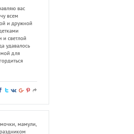
равляю вас
чу всем
вой и дружной
детками
и и светлой
да удавалось
амой для
гордиться
мочки, мамули,
праздником