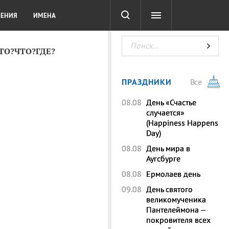
СОТА
DIGITAL
ТЕСТЫ
ЛЕНИЯ
ИМЕНА
КТО?ЧТО?ГДЕ?
ПРАЗДНИКИ
Все
08.08
День «Счастье
случается»
(Happiness Happens
Day)
08.08
День мира в
Аугсбурге
08.08
Ермолаев день
09.08
День святого
великомученика
Пантелеймона –
покровителя всех