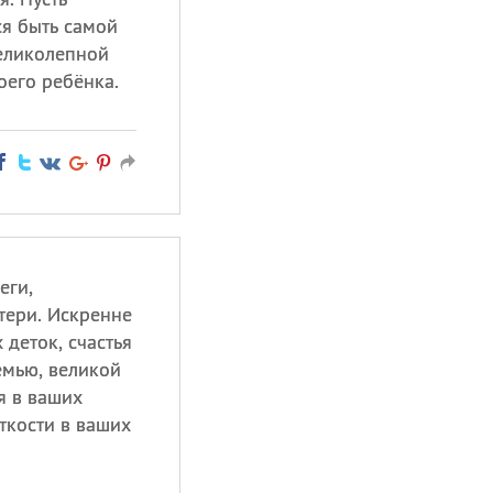
ся быть самой
еликолепной
оего ребёнка.
еги,
тери. Искренне
деток, счастья
емью, великой
я в ваших
ткости в ваших