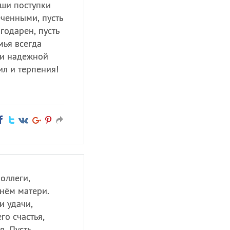
аши поступки
еченными, пусть
годарен, пусть
мья всегда
 и надежной
ил и терпения!
оллеги,
нём матери.
и удачи,
го счастья,
я. Пусть