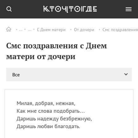
С Днем матери
От дочери
Смс поздравления
Все
ПРАЗДНИКИ
Смс поздравления с Днем
06.08
Преображение
Господне у западных
матери от дочери
христиан
06.08
День памяти
благоверных князей
Все
Бориса и Глеба, во
святом Крещении
Романа и Давида
07.08
День ассирийских
Милая, добрая, нежная,
мучеников
Как мне слова подобрать…
07.08
Национальный день
Даришь надежду безбрежную,
маяка
Даришь любви благодать.
07.08
Годовщина битвы при
Бояка