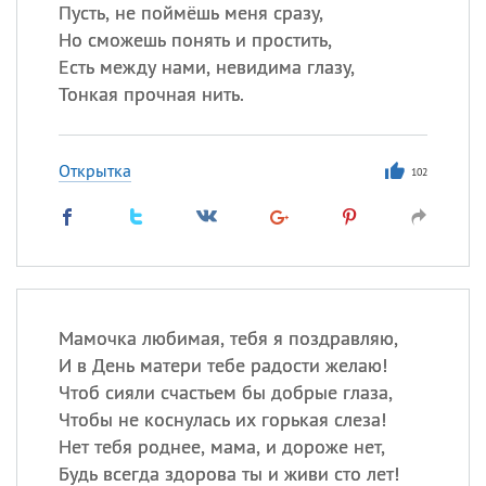
Пусть, не поймёшь меня сразу,
Но сможешь понять и простить,
Есть между нами, невидима глазу,
Все
ИМЕНА
Тонкая прочная нить.
Сегодня празднуют именины
Открытка
Анатолий
, Афанасий,
Борис
102
,
Еще
Кристина
Посмотреть значение
и
Мамочка любимая, тебя я поздравляю,
происхождение
И в День матери тебе радости желаю!
Чтоб сияли счастьем бы добрые глаза,
Чтобы не коснулась их горькая слеза!
Нет тебя роднее, мама, и дороже нет,
Будь всегда здорова ты и живи сто лет!