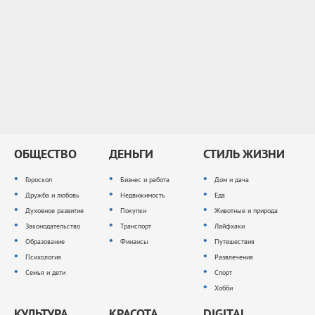
ОБЩЕСТВО
ДЕНЬГИ
СТИЛЬ ЖИЗНИ
Гороскоп
Бизнес и работа
Дом и дача
Дружба и любовь
Недвижимость
Еда
Духовное развитие
Покупки
Животные и природа
Законодательство
Транспорт
Лайфхаки
Образование
Финансы
Путешествия
Психология
Развлечения
Семья и дети
Спорт
Хобби
КУЛЬТУРА
КРАСОТА
DIGITAL