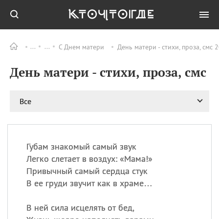
С Днем матери
День матери - стихи, проза, смс
Все
ПРАЗДНИКИ
День матери - стихи, проза, смс
09.08
День памяти жертв
атомной
бомбардировки
Нагасаки
Все
09.08
День переплетов
09.08
Национальный женский
день
Губам знакомый самый звук
09.08
Национальный день
Легко слетает в воздух: «Мама!»
рисового пудинга
Привычный самый сердца стук
09.08
День Дымняшки
В ее груди звучит как в храме…
(Smokey Bear Day)
В ней сила исцелять от бед,