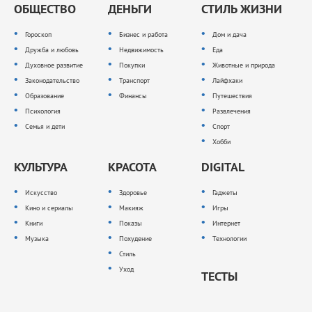
ОБЩЕСТВО
ДЕНЬГИ
СТИЛЬ ЖИЗНИ
Гороскоп
Бизнес и работа
Дом и дача
Дружба и любовь
Недвижимость
Еда
Духовное развитие
Покупки
Животные и природа
Законодательство
Транспорт
Лайфхаки
Образование
Финансы
Путешествия
Психология
Развлечения
Семья и дети
Спорт
Хобби
КУЛЬТУРА
КРАСОТА
DIGITAL
Искусство
Здоровье
Гаджеты
Кино и сериалы
Макияж
Игры
Книги
Показы
Интернет
Музыка
Похудение
Технологии
Стиль
Уход
ТЕСТЫ