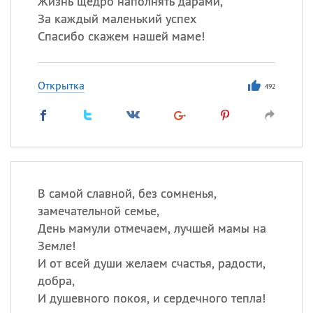
Жизнь щедро наполнять дарами,
Все
ИМЕНА
За каждый маленький успех
Сегодня празднуют именины
Спасибо скажем нашей маме!
Сергей
, Теодор,
Федор
Открытка
492
Посмотреть значение
и
происхождение
В самой славной, без сомненья,
замечательной семье,
День мамули отмечаем, лучшей мамы на
Земле!
И от всей души желаем счастья, радости,
добра,
И душевного покоя, и сердечного тепла!