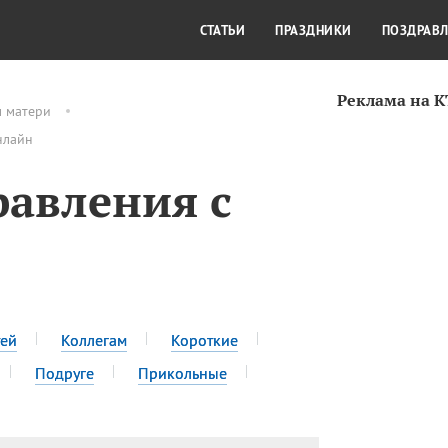
СТИЛЬ ЖИЗНИ
КУЛЬТУРА
КРА
СТАТЬИ
ПРАЗДНИКИ
ПОЗДРАВ
Реклама на 
м матери
нлайн
авления с
тей
Коллегам
Короткие
Подруге
Прикольные