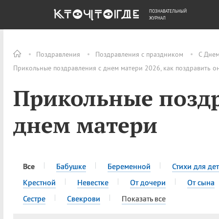
ПОЗНАВАТЕЛЬНЫЙ
ОБЩЕСТВО
ДЕНЬГИ
ЖУРНАЛ
Поздравления
Поздравления с праздником
С Дне
Прикольные поздравления с днем матери 2026, как поздравить о
Прикольные поздр
днем матери
Все
Бабушке
Беременной
Стихи для де
Крестной
Невестке
От дочери
От сына
Сестре
Свекрови
Показать все