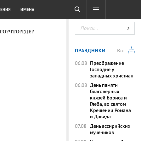
СОТА
DIGITAL
ТЕСТЫ
ЛЕНИЯ
ИМЕНА
КТО?ЧТО?ГДЕ?
ПРАЗДНИКИ
Все
06.08
Преображение
Господне у
западных христиан
06.08
День памяти
благоверных
князей Бориса и
Глеба, во святом
Крещении Романа
и Давида
07.08
День ассирийских
мучеников