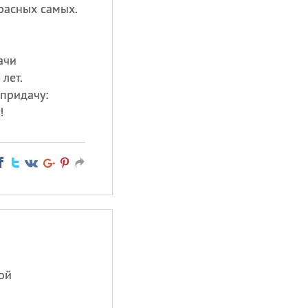
расных самых.
ачи
лет.
 придачу:
!
ой