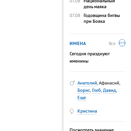
07.08
Национальный
день маяка
07.08
Годовщина битвы
при Бояка
ИМЕНА
Все
Сегодня празднуют
именины
Анатолий
, Афанасий,
Борис
,
Глеб
,
Давид
,
Еще
Кристина
Посмотреть значение