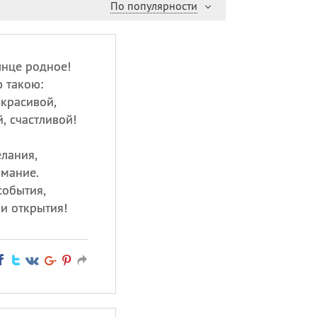
По популярности
лнце родное!
 такою:
 красивой,
, счастливой!
елания,
имание.
события,
и открытия!