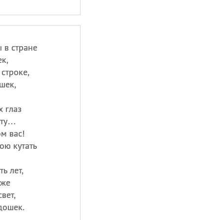
 в стране
к,
 строке,
шек,
х глаз
уту…
м вас!
ою кутать
ь лет,
оже
вет,
дошек.