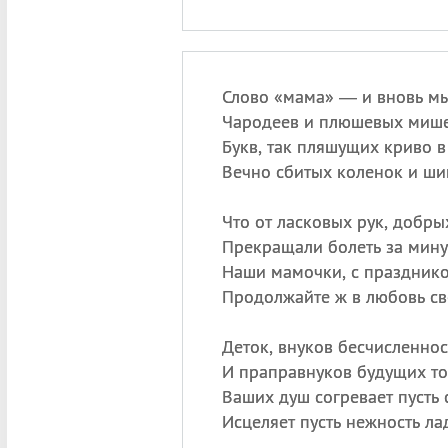
Слово «мама» — и вновь мы
Чародеев и плюшевых мише
Букв, так пляшущих криво в
Вечно сбитых коленок и ши
Что от ласковых рук, добры
Прекращали болеть за мин
Наши мамочки, с празднико
Продолжайте ж в любовь св
Деток, внуков бесчисленност
И праправнуков будущих т
Ваших душ согревает пусть с
Исцеляет пусть нежность ла