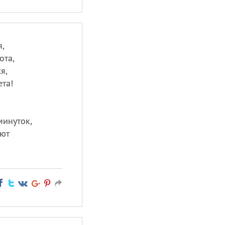
я,
ота,
я,
ета!
минуток,
яют
!