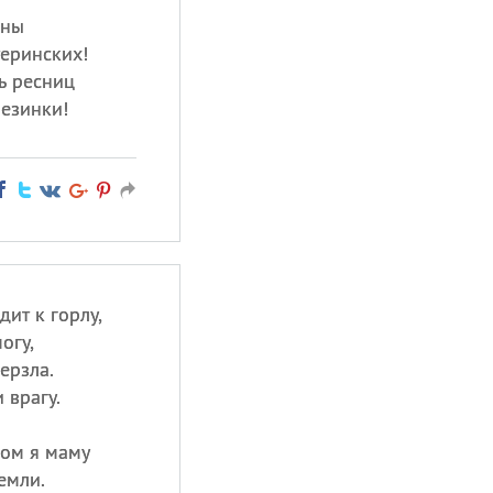
сны
еринских!
ь ресниц
лезинки!
ит к горлу,
огу,
ерзла.
 врагу.
ком я маму
емли.