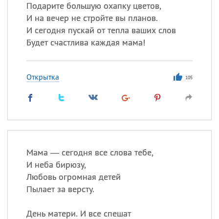
Все
ИМЕНА
Подарите большую охапку цветов,
И на вечер не стройте вы планов.
Сегодня празднуют именины
И сегодня пускай от тепла ваших слов
Будет счастлива каждая мама!
Герман
,
Иван
,
Клим
,
Еще
Анфиса
Открытка
105
Посмотреть значение
и
происхождение
Мама — сегодня все слова тебе,
И неба бирюзу,
Любовь огромная детей
Пылает за версту.
День матери. И все спешат