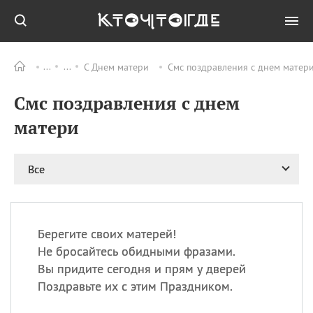
С Днем матери
Смс поздравления с днем матери
Все
ПРАЗДНИКИ
Смс поздравления с днем
09.08
День памяти
великомученика и
матери
целителя Пантелеимона
11.08
Рождество святителя
Николая Чудотворца
Все
11.08
День «мусорной еды»
11.08
День полета на
воздушном шарике
Берегите своих матерей!
11.08
День Святой Клары —
Не бросайтесь обидными фразами.
покровительницы
Вы придите сегодня и прям у дверей
телевидения
Поздравьте их с этим Праздником.