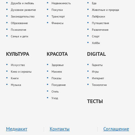
Дружба и любовь
Недвижимость
Еда
Духовное развитие
Покупки
Животные и природа
Законодательство
Транспорт
Лайфхаки
Образование
Финансы
Путешествия
Психология
Развлечения
Семья и дети
Спорт
Хобби
КУЛЬТУРА
КРАСОТА
DIGITAL
Искусство
Здоровье
Гаджеты
Кино и сериалы
Макияж
Игры
Книги
Показы
Интернет
Музыка
Похудение
Технологии
Стиль
Уход
ТЕСТЫ
Медиакит
Контакты
Соглашение