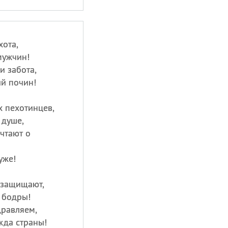
хота,
мужчин!
и забота,
й почин!
 пехотинцев,
 душе,
чтают о
уже!
с защищают,
и бодры!
дравляем,
жда страны!