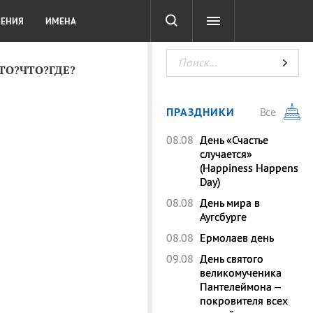
СОТА
DIGITAL
ТЕСТЫ
ЛЕНИЯ
ИМЕНА
КТО?ЧТО?ГДЕ?
ПРАЗДНИКИ
Все
08.08
День «Счастье
случается»
(Happiness Happens
Day)
08.08
День мира в
Аугсбурге
08.08
Ермолаев день
09.08
День святого
великомученика
Пантелеймона –
покровителя всех