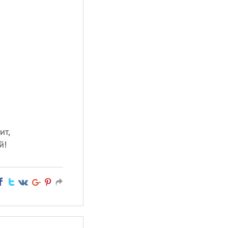
и
ит,
й!