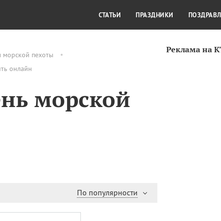
СТИЛЬ ЖИЗНИ
КУЛЬТУРА
КРА
СТАТЬИ
ПРАЗДНИКИ
ПОЗДРАВ
Реклама на 
м морской пехоты
ить онлайн
ень морской
По популярности