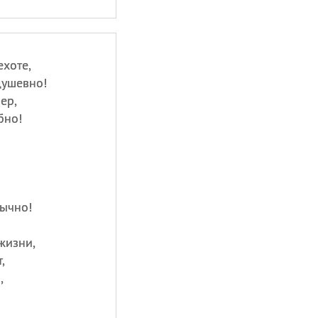
ехоте,
ушевно!
ер,
бно!
ычно!
жизни,
,
,