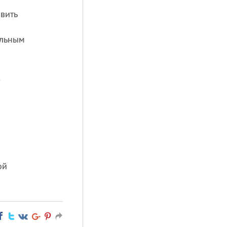
вить
альным
,
ой