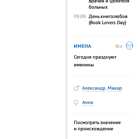
врачей и целителя
больных
09.08
День книголюбов
(Book Lovers Day)
ИМЕНА
Все
Сегодня празднуют
именины
Александр
,
Макар
Анна
Посмотреть значение
и происхождение