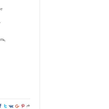
рт
,
ть,