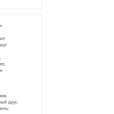
л
ал!
ушу!
,
ее,
ши
.
вив,
ный друг,
ить: