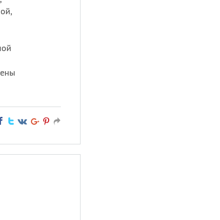
ой,
ной
мены