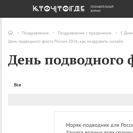
ПОЗНАВАТЕЛЬНЫЙ
ОБЩЕСТВО
ДЕНЬГИ
ЖУРНАЛ
Поздравления
Поздравления с праздником
С Дне
День подводного флота России 2026, как поздравить онлайн
День подводного 
Все
Моряк-подводник для Росс
Защита водных всех границ