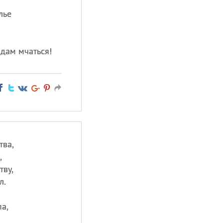
лье
дам мчаться!
тва,
,
тву,
л.
а,