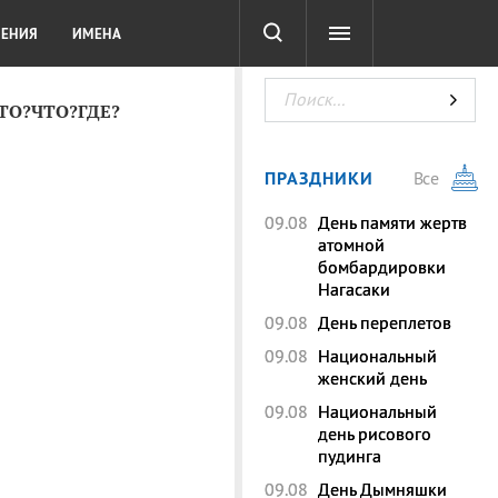
СОТА
DIGITAL
ТЕСТЫ
ЛЕНИЯ
ИМЕНА
КТО?ЧТО?ГДЕ?
ПРАЗДНИКИ
Все
09.08
День памяти жертв
атомной
бомбардировки
Нагасаки
09.08
День переплетов
09.08
Национальный
женский день
09.08
Национальный
день рисового
пудинга
09.08
День Дымняшки