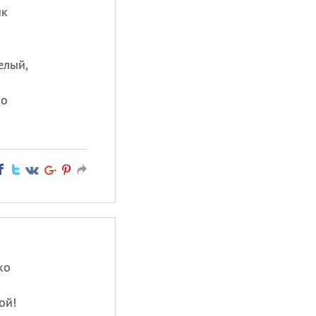
ик
елый,
ло
ко
ой!