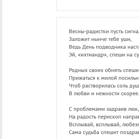
Весны-радистки пусть сигна
Заложит нынче тебе уши,
Ведь День подводника наст
Эй, «ихтиандр», спеши на с
Родных своих обнять спеши
Прижаться к милой посильн
Чтоб растворилась соль ду
В любви и нежности скорее
С проблемами задраив люк,
На радость перископ напра
Всплывай, всплывай, любез
Сама судьба спешит поздрав