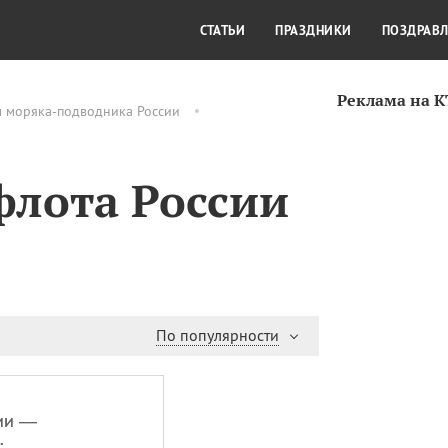
СТИЛЬ ЖИЗНИ
КУЛЬТУРА
КРА
СТАТЬИ
ПРАЗДНИКИ
ПОЗДРАВ
Реклама на 
м моряка-подводника России
флота России
По популярности
ии —
;