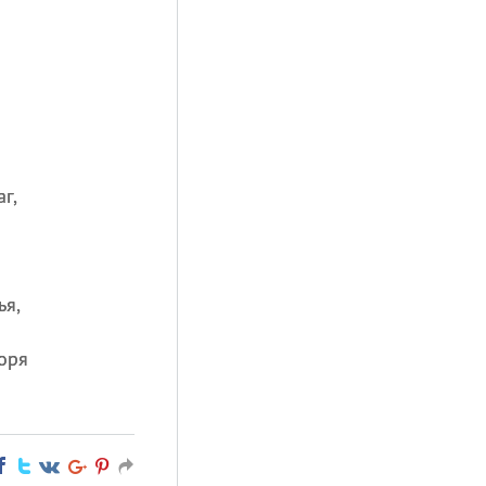
г,
ья,
горя