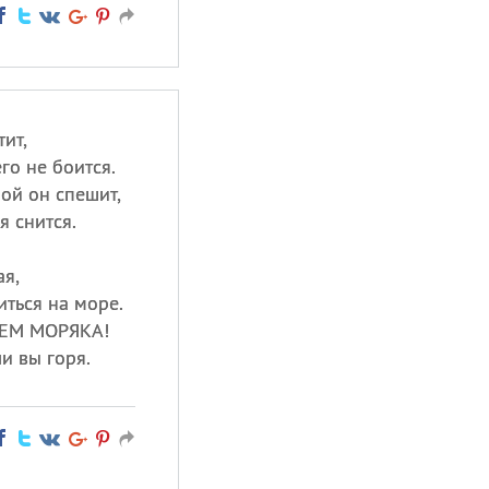
ит,
го не боится.
ой он спешит,
я снится.
ая,
иться на море.
НЕМ МОРЯКА!
и вы горя.