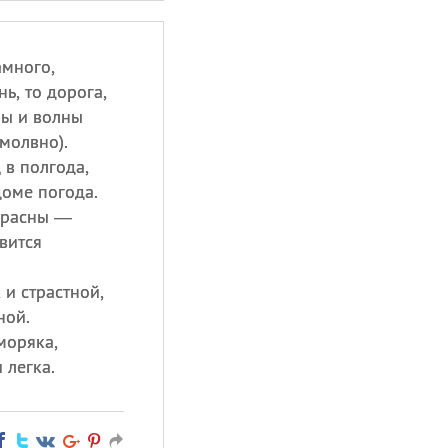
амного,
ь, то дорога,
зы и волны
молвно).
 в полгода,
доме погода.
прасны —
вится
 и страстной,
ной.
моряка,
 легка.