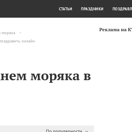
СТИЛЬ ЖИЗНИ
КУЛЬТУРА
КРА
СТАТЬИ
ПРАЗДНИКИ
ПОЗДРАВ
Реклама на 
м моряка
поздравить онлайн
нем моряка в
По популярности