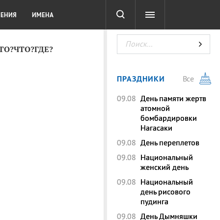
СОТА
DIGITAL
ТЕСТЫ
ЛЕНИЯ
ИМЕНА
КТО?ЧТО?ГДЕ?
ПРАЗДНИКИ
Все
09.08
День памяти жертв
атомной
бомбардировки
Нагасаки
09.08
День переплетов
09.08
Национальный
женский день
09.08
Национальный
день рисового
пудинга
09.08
День Дымняшки