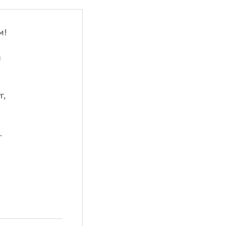
м!
м
г,
.