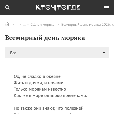
С Днем моряка
Всемирный день моряка 2026, к
Все
ПРАЗДНИКИ
Всемирный день моряка
06.08
Преображение
Господне у западных
христиан
Все
06.08
День памяти
благоверных князей
Бориса и Глеба, во
святом Крещении
Романа и Давида
Ох, не сладко в океане
Жить и днями, и ночами.
07.08
День ассирийских
мучеников
Только морякам известно
Как же в море одиноко временами.
07.08
Национальный день
маяка
Но также они знают, что полезней
07.08
Годовщина битвы при
Бояка