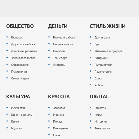
ОБЩЕСТВО
ДЕНЬГИ
СТИЛЬ ЖИЗНИ
Гороскоп
Бизнес и работа
Дом и дача
Дружба и любовь
Недвижимость
Еда
Духовное развитие
Покупки
Животные и природа
Законодательство
Транспорт
Лайфхаки
Образование
Финансы
Путешествия
Психология
Развлечения
Семья и дети
Спорт
Хобби
КУЛЬТУРА
КРАСОТА
DIGITAL
Искусство
Здоровье
Гаджеты
Кино и сериалы
Макияж
Игры
Книги
Показы
Интернет
Музыка
Похудение
Технологии
Стиль