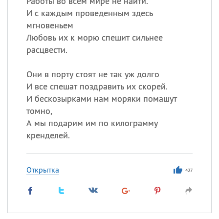
Работы во всем мире не найти.
И с каждым проведенным здесь
мгновеньем
Все
ИМЕНА
Любовь их к морю спешит сильнее
Сегодня празднуют именины
расцвести.
Они в порту стоят не так уж долго
Анатолий
, Афанасий,
Борис
И все спешат поздравить их скорей.
,
Еще
И бескозырками нам моряки помашут
томно,
Кристина
А мы подарим им по килограмму
кренделей.
Посмотреть значение
и
происхождение
Открытка
427