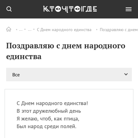
С Днем народного единства
Поздравляю с днем
Все
ПРАЗДНИКИ
Поздравляю с днем народного
08.08
День «Счастье
случается» (Happiness
единства
Happens Day)
08.08
День мира в Аугсбурге
Все
08.08
Ермолаев день
09.08
День святого
великомученика
Пантелеймона –
С Днем народного единства!
покровителя всех
врачей и целителя
В этот дружелюбный день
больных
Я желаю, чтоб, как птица,
09.08
День книголюбов (Book
Был народ среди полей.
Lovers Day)