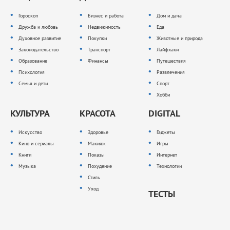
Гороскоп
Бизнес и работа
Дом и дача
Дружба и любовь
Недвижимость
Еда
Духовное развитие
Покупки
Животные и природа
Законодательство
Транспорт
Лайфхаки
Образование
Финансы
Путешествия
Психология
Развлечения
Семья и дети
Спорт
Хобби
КУЛЬТУРА
КРАСОТА
DIGITAL
Искусство
Здоровье
Гаджеты
Кино и сериалы
Макияж
Игры
Книги
Показы
Интернет
Музыка
Похудение
Технологии
Стиль
Уход
ТЕСТЫ