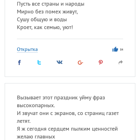
Пусть все страны и народы
Мирно без помех живут,
Все
ИМЕНА
Сушу общую и воды
Сегодня празднуют именины
Кроет, как семью, уют!
Александр
,
Макар
Открытка
84
Анна
Посмотреть значение
и
происхождение
Вызывает этот праздник уйму фраз
высокопарных.
И звучат они с экранов, со страниц газет
летят.
Я ж сегодня сердцем пылким ценностей
желаю главных