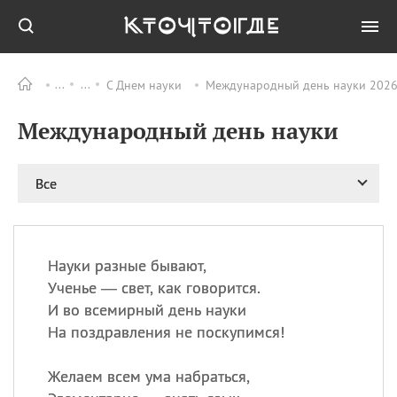
С Днем науки
Международный день науки 2026,
Все
ПРАЗДНИКИ
Международный день науки
06.08
Преображение
Господне у западных
христиан
Все
06.08
День памяти
благоверных князей
Бориса и Глеба, во
святом Крещении
Романа и Давида
Науки разные бывают,
Ученье — свет, как говорится.
07.08
День ассирийских
мучеников
И во всемирный день науки
На поздравления не поскупимся!
07.08
Национальный день
маяка
Желаем всем ума набраться,
07.08
Годовщина битвы при
Бояка