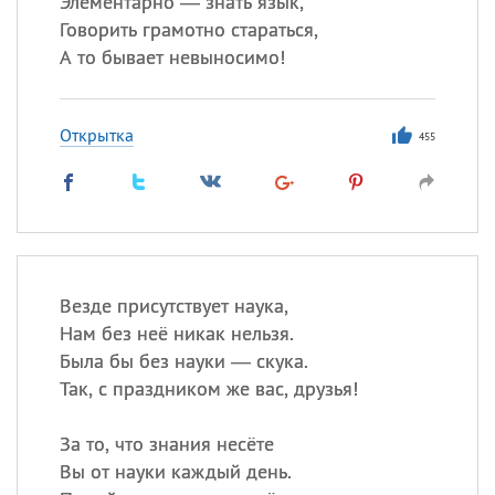
Элементарно — знать язык,
Говорить грамотно стараться,
А то бывает невыносимо!
Все
ИМЕНА
Сегодня празднуют именины
Открытка
455
Анатолий
, Афанасий,
Борис
,
Еще
Кристина
Везде присутствует наука,
Посмотреть значение
и
Нам без неё никак нельзя.
происхождение
Была бы без науки — скука.
Так, с праздником же вас, друзья!
За то, что знания несёте
Вы от науки каждый день.