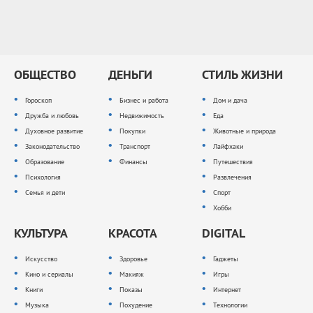
ОБЩЕСТВО
ДЕНЬГИ
СТИЛЬ ЖИЗНИ
Гороскоп
Бизнес и работа
Дом и дача
Дружба и любовь
Недвижимость
Еда
Духовное развитие
Покупки
Животные и природа
Законодательство
Транспорт
Лайфхаки
Образование
Финансы
Путешествия
Психология
Развлечения
Семья и дети
Спорт
Хобби
КУЛЬТУРА
КРАСОТА
DIGITAL
Искусство
Здоровье
Гаджеты
Кино и сериалы
Макияж
Игры
Книги
Показы
Интернет
Музыка
Похудение
Технологии