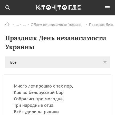
С Днем независимости Украины
Праздник День 
Все
ПРАЗДНИКИ
Праздник День независимости
09.08
День памяти жертв
атомной
Украины
бомбардировки
Нагасаки
09.08
День переплетов
Все
09.08
Национальный женский
день
09.08
Национальный день
Много лет прошло с тех пор,
рисового пудинга
Как во белорусский бор
09.08
День Дымняшки
Собрались три молодца,
(Smokey Bear Day)
Три народные отца.
Всё судили да рядили