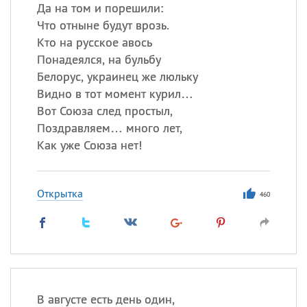
Все
ИМЕНА
Да на том и порешили:
Что отныне будут врозь.
Сегодня празднуют именины
Кто на русское авось
Понадеялся, на бульбу
Сергей
, Теодор,
Федор
Белорус, украинец же люльку
Видно в тот момент курил…
Посмотреть значение
и
происхождение
Вот Союза след простыл,
Поздравляем… много лет,
Как уже Союза нет!
Открытка
460
В августе есть день один,