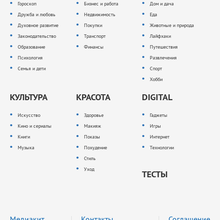
Гороскоп
Бизнес и работа
Дом и дача
Дружба и любовь
Недвижимость
Еда
Духовное развитие
Покупки
Животные и природа
Законодательство
Транспорт
Лайфхаки
Образование
Финансы
Путешествия
Психология
Развлечения
Семья и дети
Спорт
Хобби
КУЛЬТУРА
КРАСОТА
DIGITAL
Искусство
Здоровье
Гаджеты
Кино и сериалы
Макияж
Игры
Книги
Показы
Интернет
Музыка
Похудение
Технологии
Стиль
Уход
ТЕСТЫ
Медиакит
Контакты
Соглашение