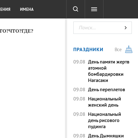
СОТА
DIGITAL
ТЕСТЫ
ЛЕНИЯ
ИМЕНА
КТО?ЧТО?ГДЕ?
ПРАЗДНИКИ
Все
09.08
День памяти жертв
атомной
бомбардировки
Нагасаки
09.08
День переплетов
09.08
Национальный
женский день
09.08
Национальный
день рисового
пудинга
09.08
День Дымняшки