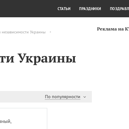
СТИЛЬ ЖИЗНИ
КУЛЬТУРА
КРА
СТАТЬИ
ПРАЗДНИКИ
ПОЗДРАВ
Реклама на 
м независимости Украины
сти Украины
По популярности
вный,