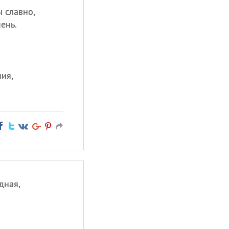
 славно,
ень.
ия,
дная,