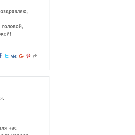
поздравляю,
 головой,
окой!
ы,
для нас