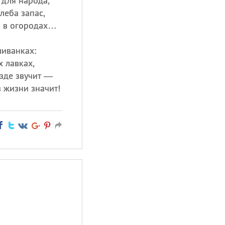
 для народа,
хлеба запас,
, в огородах…
шиванках:
х лавках,
езде звучит —
в жизни значит!