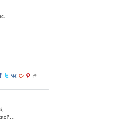
с.
й,
рской…