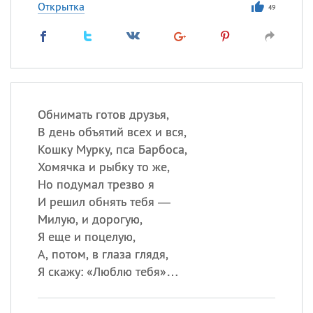
Открытка
49
Обнимать готов друзья,
В день объятий всех и вся,
Кошку Мурку, пса Барбоса,
Хомячка и рыбку то же,
Но подумал трезво я
И решил обнять тебя —
Милую, и дорогую,
Я еще и поцелую,
А, потом, в глаза глядя,
Я скажу: «Люблю тебя»…