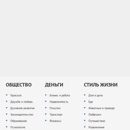
ОБЩЕСТВО
ДЕНЬГИ
СТИЛЬ ЖИЗНИ
Гороскоп
Бизнес и работа
Дом и дача
Дружба и любовь
Недвижимость
Еда
Духовное развитие
Покупки
Животные и природа
Законодательство
Транспорт
Лайфхаки
Образование
Финансы
Путешествия
Психология
Развлечения