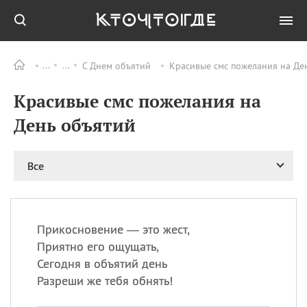
С Днем объятий
Красивые смс пожелания на Ден
Все
ПРАЗДНИКИ
Красивые смс пожелания на
06.08
Преображение
Господне у западных
День объятий
христиан
06.08
День памяти
благоверных князей
Все
Бориса и Глеба, во
святом Крещении
Романа и Давида
07.08
День ассирийских
Прикосновение — это жест,
мучеников
Приятно его ощущать,
07.08
Национальный день
Сегодня в объятий день
маяка
Разреши же тебя обнять!
07.08
Годовщина битвы при
Бояка