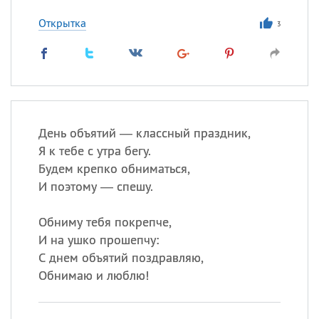
Открытка
3
Все
ИМЕНА
Сегодня празднуют именины
Анатолий
, Афанасий,
Борис
,
Еще
День объятий — классный праздник,
Я к тебе с утра бегу.
Кристина
Будем крепко обниматься,
И поэтому — спешу.
Посмотреть значение
и
Обниму тебя покрепче,
происхождение
И на ушко прошепчу:
С днем объятий поздравляю,
Обнимаю и люблю!