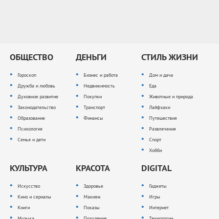
ОБЩЕСТВО
ДЕНЬГИ
СТИЛЬ ЖИЗНИ
Гороскоп
Бизнес и работа
Дом и дача
Дружба и любовь
Недвижимость
Еда
Духовное развитие
Покупки
Животные и природа
Законодательство
Транспорт
Лайфхаки
Образование
Финансы
Путешествия
Психология
Развлечения
Семья и дети
Спорт
Хобби
КУЛЬТУРА
КРАСОТА
DIGITAL
Искусство
Здоровье
Гаджеты
Кино и сериалы
Макияж
Игры
Книги
Показы
Интернет
Музыка
Похудение
Технологии