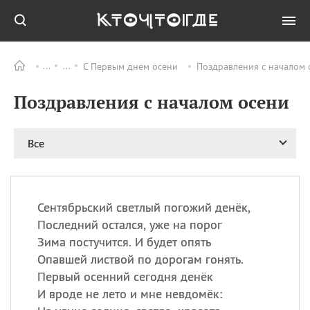
С Первым днем осени
Поздравления с началом 
Все
ПРАЗДНИКИ
Поздравления с началом осени
09.08
День памяти жертв
атомной
бомбардировки
Нагасаки
Все
09.08
День переплетов
09.08
Национальный женский
день
Сентябрьский светлый погожий денёк,
09.08
Национальный день
Последний остался, уже на порог
рисового пудинга
Зима постучится. И будет опять
09.08
День Дымняшки
Опавшей листвой по дорогам гонять.
(Smokey Bear Day)
Первый осенний сегодня денёк
И вроде не лето и мне невдомёк: