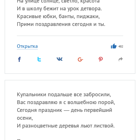
На улице солнце, светло, красота
Все
ИМЕНА
И в школу бежит на урок детвора.
Сегодня празднуют именины
Красивые юбки, банты, пиджаки,
Прими поздравления сегодня и ты.
Сергей
, Теодор,
Федор
Посмотреть значение
и
Открытка
482
происхождение
Купальники подальше все забросили,
Вас поздравляю я с волшебною порой,
Сегодня праздник — день первейший
осени,
И разноцветные деревья льют листвой.